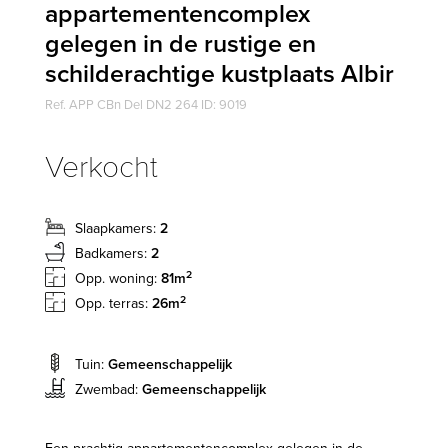
appartementencomplex
gelegen in de rustige en
schilderachtige kustplaats Albir
Ref. APP CBn Del DN2 264 ID: 9019
Verkocht
Slaapkamers:
2
Badkamers:
2
2
Opp. woning:
81m
2
Opp. terras:
26m
Tuin:
Gemeenschappelijk
Zwembad:
Gemeenschappelijk