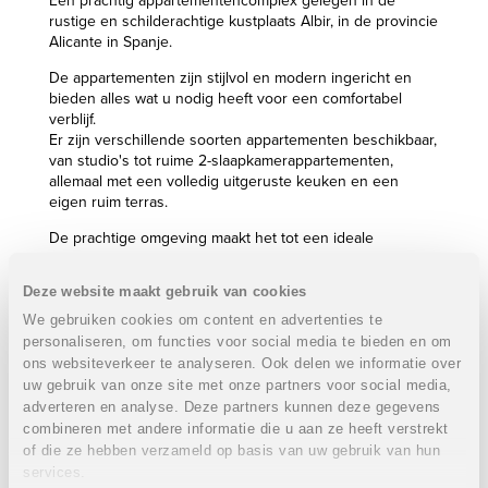
Een prachtig appartementencomplex gelegen in de
rustige en schilderachtige kustplaats Albir, in de provincie
Alicante in Spanje.
De appartementen zijn stijlvol en modern ingericht en
bieden alles wat u nodig heeft voor een comfortabel
verblijf.
Er zijn verschillende soorten appartementen beschikbaar,
van studio's tot ruime 2-slaapkamerappartementen,
allemaal met een volledig uitgeruste keuken en een
eigen ruim terras.
De prachtige omgeving maakt het tot een ideale
vakantiebestemming voor natuurliefhebbers.
Het complex ligt op slechts een steenworp afstand van
Deze website maakt gebruik van cookies
het Natuurpark Serra Gelada, waar u kunt genieten van
prachtige wandelingen en wandeltochten.
We gebruiken cookies om content en advertenties te
Het strand van Albir ligt op slechts 10 minuten
personaliseren, om functies voor social media te bieden en om
loopafstand van het complex en biedt een
ons websiteverkeer te analyseren. Ook delen we informatie over
adembenemend uitzicht op de Middellandse Zee.
uw gebruik van onze site met onze partners voor social media,
adverteren en analyse. Deze partners kunnen deze gegevens
Het volledige project beschikt over meerdere
combineren met andere informatie die u aan ze heeft verstrekt
gemeenschappelijke buitenzwembaden, poolbar,
of die ze hebben verzameld op basis van uw gebruik van hun
verwarmd binnenzwembad, ondergrondse garage, padel-
services.
en tennis terreinen, yoga studio, fitness, sauna,