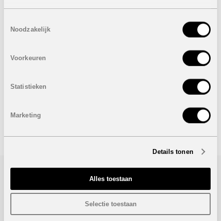
conciergeservice, multifunctionele ruimte voor co-
working, leeszaal, bioscoop en berging voor
Toestemmingsselectie
watersportmateriaal.
Noodzakelijk
Als u op zoek bent naar een comfortabele accommodatie
in een prachtige omgeving, dan is dit de perfecte keuze
Voorkeuren
voor uw vakantie in Albir.
PRIJZEN APPARTEMENTEN:
VERKOCHT
Statistieken
Onder voorbehoud van eventuele prijswijzigingen.
Marketing
STUUR NAAR EEN VRIEND
Details tonen
Alles toestaan
Bezoek/infoaanvraag
Wenst u meer informatie over dit project, gelieve dan dit
Selectie toestaan
formulier in te vullen. Wij houden u zo snel mogelijk op de