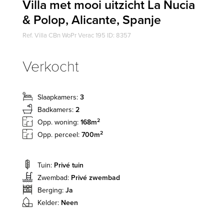
Villa met mooi uitzicht La Nucia
& Polop, Alicante, Spanje
Ref. Villa CBn WoPr Verac 195 ID: 8357
Verkocht
Slaapkamers:
3
Badkamers:
2
2
Opp. woning:
168m
2
Opp. perceel:
700m
Tuin:
Privé tuin
Zwembad:
Privé zwembad
Berging:
Ja
Kelder:
Neen