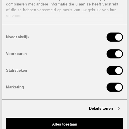
combineren met andere informatie die u aan ze heeft verstrekt
3 Slaapkamers
of die ze hebben verzameld op basis van uw gebruik van hun
2 Badkamers
1 Apart gastentoilet
services.
Perceel: 700 m²
Bewoonbare oppervlakte: 168 m²
Toestemmingsselectie
Volledig ingerichte keuken
Noodzakelijk
Bar / Lounge zwembad
Optioneel kan er nog een dakterras voorzien worden
Opties:
Voorkeuren
Privaat zwembad (7 x 3 m):
15.000 euro
Verlichtingspakket:
2.100 euro
Statistieken
Elektrische toestellen:
2.500 euro
Aangelegde tuin:
7.500 euro
Automatische poort:
800 euro
Marketing
Onder voorbehoud van eventuele prijswijzigingen.
Details tonen
STUUR NAAR EEN VRIEND
Alles toestaan