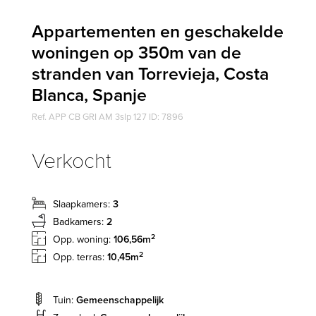
Appartementen en geschakelde
woningen op 350m van de
stranden van Torrevieja, Costa
Blanca, Spanje
Ref. APP CB GRI AM 3slp 127 ID: 7896
Verkocht
Slaapkamers:
3
Badkamers:
2
2
Opp. woning:
106,56m
2
Opp. terras:
10,45m
Tuin:
Gemeenschappelijk