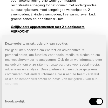
voor airconditioning. Alle woningen hebben
rechtstreekse toegang tot het domein met ondergrondse
autostaanplaatsen, mooi aangelegde wandelpaden, 2
zwembaden, 2 kinderzwembaden, 1 verwarmd zwembad,
groene zones en een fitnessruimte.
Gelijkvloers appartementen met 2 slaapkamers
VERKOCHT
2 Slaapkamers en 2 badkamers
Deze website maakt gebruik van cookies
Bewoonbare oppervlakte: van 82,37 m² tot 89,08 m²
Tuin: 26,15 m²
We gebruiken cookies om content en advertenties te
personaliseren, om functies voor social media te bieden en om
Prijzen van
VERKOCHT
ons websiteverkeer te analyseren. Ook delen we informatie over
Appartementen 1e verdieping met 2 slaapkamers
uw gebruik van onze site met onze partners voor social media,
VERKOCHT
adverteren en analyse. Deze partners kunnen deze gegevens
combineren met andere informatie die u aan ze heeft verstrekt
2 Slaapkamers en 2 badkamers
of die ze hebben verzameld op basis van uw gebruik van hun
Bewoonbare oppervlakte: van 81,49 m² tot 88,09 m²
services.
Dakterras: van 56,23 m² tot 59,92 m²
Prijzen van
VERKOCHT
Toestemmingsselectie
Noodzakelijk
Gelijkvloers appartementen met 3 slaapkamers
VERKOCHT