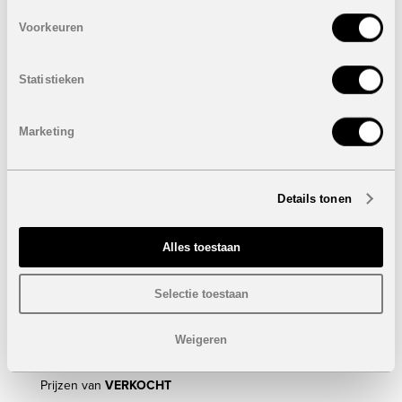
3 Slaapkamers en 2 badkamers
Voorkeuren
Bewoonbare oppervlakte: 106,56 m²
Tuin: 10,45 m²
Statistieken
Prijzen van
VERKOCHT
Appartement 1e verdieping met 3 slaapkamers
Marketing
VERKOCHT
3 Slaapkamers en 2 badkamers
Bewoonbare oppervlakte: 105,95 m²
Dakterras: 78,11 m²
Details tonen
Prijs:
VERKOCHT
Alles toestaan
Bungalows
VERKOCHT
3 of 4 Slaapkamers
Selectie toestaan
3 Badkamers
Bebouwde oppervlakte: van 130,18 m² tot 141,78 m²
Dakterras: 52 m²
Weigeren
Tuin: van 32,38 m² tot 45,80 m²
Prijzen van
VERKOCHT