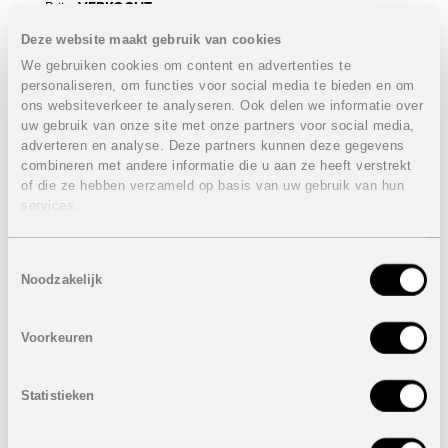
Prijs:
VERKOCHT
Deze website maakt gebruik van cookies
Faciliteiten op het domein:
Afgesloten en beveiligd resort op 330 hectare.
We gebruiken cookies om content en advertenties te
18 holes golfbaan (Troon Golf)
personaliseren, om functies voor social media te bieden en om
Golf Academy PGA
ons websiteverkeer te analyseren. Ook delen we informatie over
Driving range-putting green.
uw gebruik van onze site met onze partners voor social media,
Tennisbanen.
adverteren en analyse. Deze partners kunnen deze gegevens
Paddle tennis.
combineren met andere informatie die u aan ze heeft verstrekt
Beach club met uitzicht over de Middellandse Zee met
of die ze hebben verzameld op basis van uw gebruik van hun
infinity zwembad, ligbedden, restaurant en private
services.
parking.
Fitness.
Clubhuis met gezellige bar en restaurant
Toestemmingsselectie
Kids club....
Noodzakelijk
Voorkeuren
Statistieken