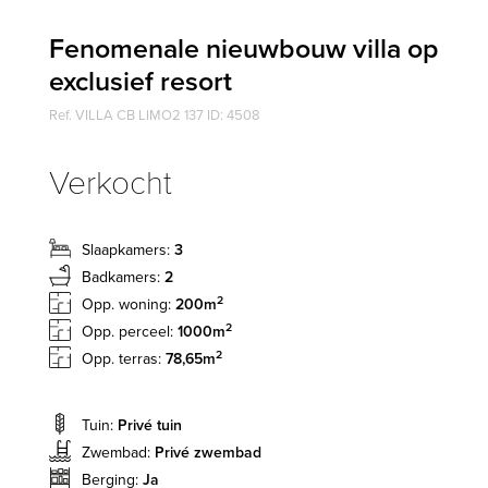
Fenomenale nieuwbouw villa op
exclusief resort
Ref. VILLA CB LIMO2 137 ID: 4508
Verkocht
Slaapkamers:
3
Badkamers:
2
2
Opp. woning:
200m
2
Opp. perceel:
1000m
2
Opp. terras:
78,65m
Tuin:
Privé tuin
Zwembad:
Privé zwembad
Berging:
Ja