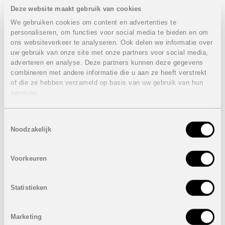
• Terras aan de voorzijde: vanaf 29m² tot 34m²
Deze website maakt gebruik van cookies
• Dakterras: 33m² of 34m² met een adembenemend
uitzicht op zee!
We gebruiken cookies om content en advertenties te
• Inclusief:
personaliseren, om functies voor social media te bieden en om
ons websiteverkeer te analyseren. Ook delen we informatie over
elektrische toestellen
uw gebruik van onze site met onze partners voor social media,
verlichting interieur & exterieur
adverteren en analyse. Deze partners kunnen deze gegevens
volledige ingerichte badkamer
combineren met andere informatie die u aan ze heeft verstrekt
volledig ingerichte zomerkeuken
of die ze hebben verzameld op basis van uw gebruik van hun
verwarmd zoutwater zwembad
services.
VERKOCHT
• Instapklaar: direct genieten zonder zorgen
Toestemmingsselectie
• Unieke locatie: letterlijk enkele stappen van het strand!
Noodzakelijk
• Modern design: stijlvolle architectuur met oog voor
detail
• Licht en ruimte: optimale indeling voor maximaal comfort
Voorkeuren
• Privé buitenruimte: patio en een spectaculair solarium
met zwembad
• Mediterrane droom: leef de levensstijl waar u altijd van
Statistieken
gedroomd heeft!
De middelste woning heeft tijdelijk een actie: hier is het
Marketing
meubelpakket samengesteld door interieurdesigners