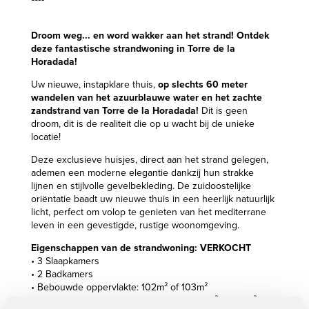
Droom weg... en word wakker aan het strand! Ontdek
deze fantastische strandwoning in Torre de la
Horadada!
Uw nieuwe, instapklare thuis,
op slechts 60 meter
wandelen van het azuurblauwe water en het zachte
zandstrand van Torre de la Horadada!
Dit is geen
droom, dit is de realiteit die op u wacht bij de unieke
locatie!
Deze exclusieve huisjes, direct aan het strand gelegen,
ademen een moderne elegantie dankzij hun strakke
lijnen en stijlvolle gevelbekleding. De zuidoostelijke
oriëntatie baadt uw nieuwe thuis in een heerlijk natuurlijk
licht, perfect om volop te genieten van het mediterrane
leven in een gevestigde, rustige woonomgeving.
Eigenschappen van de strandwoning:
VERKOCHT
• 3 Slaapkamers
• 2 Badkamers
• Bebouwde oppervlakte: 102m² of 103m²
• Patio op gelijkvloers achteraan: vanaf 19m² tot 22m²