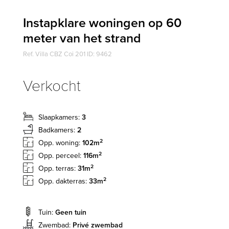
Instapklare woningen op 60
meter van het strand
Ref. Villa CBZ Coi 201 ID: 9462
Verkocht
Slaapkamers:
3
Badkamers:
2
2
Opp. woning:
102m
2
Opp. perceel:
116m
2
Opp. terras:
31m
2
Opp. dakterras:
33m
Tuin:
Geen tuin
Zwembad:
Privé zwembad