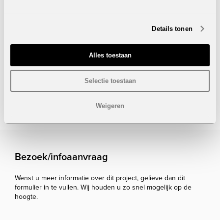
inbegrepen
Wacht niet langer! Grijp deze unieke kans om uw eigen
Details tonen
stukje paradijs aan de Spaanse kust te bemachtigen.
Neem vandaag nog contact met ons op voor meer
informatie en een bezichtiging!
Alles toestaan
Onder voorbehoud van eventuele prijswijzigingen.
Selectie toestaan
STUUR NAAR EEN VRIEND
Weigeren
Bezoek/infoaanvraag
Wenst u meer informatie over dit project, gelieve dan dit
formulier in te vullen. Wij houden u zo snel mogelijk op de
hoogte.