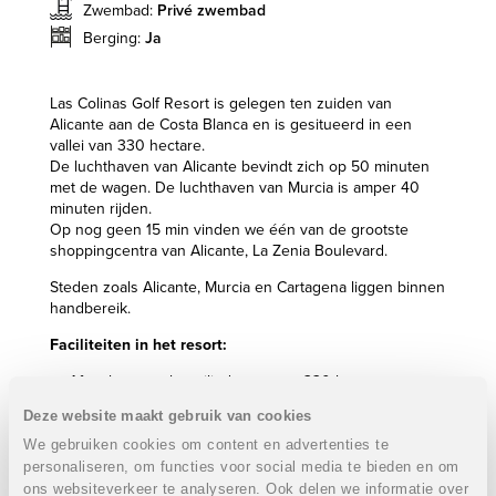
Zwembad:
Privé zwembad
Berging:
Ja
Las Colinas Golf Resort is gelegen ten zuiden van
Alicante aan de Costa Blanca en is gesitueerd in een
vallei van 330 hectare.
De luchthaven van Alicante bevindt zich op 50 minuten
met de wagen. De luchthaven van Murcia is amper 40
minuten rijden.
Op nog geen 15 min vinden we één van de grootste
shoppingcentra van Alicante, La Zenia Boulevard.
Steden zoals Alicante, Murcia en Cartagena liggen binnen
handbereik.
Faciliteiten in het resort:
Afgesloten en beveiligd resort op 330 hectare
18 Holes golfbaan
Deze website maakt gebruik van cookies
Golf Academy PGA
Driving Range - Putting green
We gebruiken cookies om content en advertenties te
Tennisbanen en paddle tennisbanen
personaliseren, om functies voor social media te bieden en om
Beachclub met uitzicht over de Middellandse Zee met
ons websiteverkeer te analyseren. Ook delen we informatie over