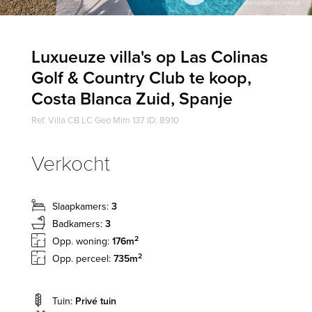
Luxueuze villa's op Las Colinas
Golf & Country Club te koop,
Costa Blanca Zuid, Spanje
Ref. Villa CB LC Geo Mim 137 ID: 8910
Verkocht
Slaapkamers:
3
Badkamers:
3
2
Opp. woning:
176m
2
Opp. perceel:
735m
Tuin:
Privé tuin