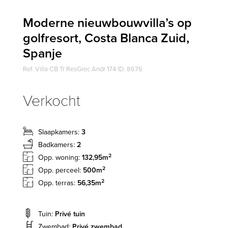
Moderne nieuwbouwvilla’s op
golfresort, Costa Blanca Zuid,
Spanje
Ref. Villa CB Tr ResGrec Andr 174 ID: 8676
Verkocht
Slaapkamers:
3
Badkamers:
2
2
Opp. woning:
132,95m
2
Opp. perceel:
500m
2
Opp. terras:
56,35m
Tuin:
Privé tuin
Zwembad:
Privé zwembad