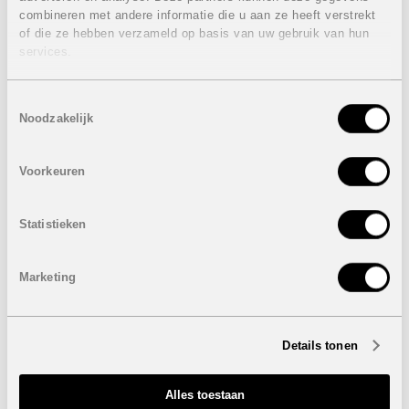
combineren met andere informatie die u aan ze heeft verstrekt
3 Slaapkamers
of die ze hebben verzameld op basis van uw gebruik van hun
2 Badkamers
services.
Bebouwde oppervlakte: 132,95 m²
Terras: 56,35 m²
Percelen: 500 m²
Toestemmingsselectie
Autostaanplaats
Noodzakelijk
Privaat zwembad 7 x 4 m
De villa van 549.000 euro beschikt over een kelder
Voorkeuren
Prijzen van
VERKOCHT
Inclusief:
Statistieken
Airconditioning
Vloerverwarming, doucheschermen en spiegels in de
badkamers
Marketing
Onder voorbehoud van eventuele prijswijzigingen.
Details tonen
STUUR NAAR EEN VRIEND
Alles toestaan