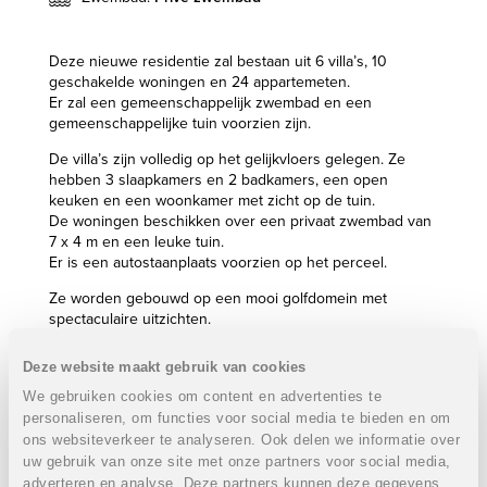
Deze nieuwe residentie zal bestaan uit 6 villa’s, 10
geschakelde woningen en 24 appartemeten.
Er zal een gemeenschappelijk zwembad en een
gemeenschappelijke tuin voorzien zijn.
De villa’s zijn volledig op het gelijkvloers gelegen. Ze
hebben 3 slaapkamers en 2 badkamers, een open
keuken en een woonkamer met zicht op de tuin.
De woningen beschikken over een privaat zwembad van
7 x 4 m en een leuke tuin.
Er is een autostaanplaats voorzien op het perceel.
Ze worden gebouwd op een mooi golfdomein met
spectaculaire uitzichten.
Het resort biedt tal van faciliteiten zoals een 5-
sterrenhotel met Spa, een clubhuis, een golfschool,
Deze website maakt gebruik van cookies
verschillende tennis- en padel banen, een voetbalveld,
We gebruiken cookies om content en advertenties te
een winkelcentrum …
personaliseren, om functies voor social media te bieden en om
Het resort is gelegen op 45 minuten met de wagen van
ons websiteverkeer te analyseren. Ook delen we informatie over
de luchthaven van Alicante.
uw gebruik van onze site met onze partners voor social media,
Eigenschappen laatste 2 villa’s:
VERKOCHT
adverteren en analyse. Deze partners kunnen deze gegevens