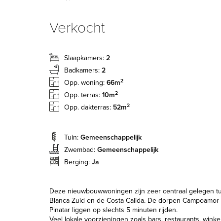
Verkocht
Slaapkamers:
2
Badkamers:
2
2
Opp. woning:
66m
2
Opp. terras:
10m
2
Opp. dakterras:
52m
Tuin:
Gemeenschappelijk
Zwembad:
Gemeenschappelijk
Berging:
Ja
Deze nieuwbouwwoningen zijn zeer centraal gelegen t
Blanca Zuid en de Costa Calida. De dorpen Campoamor 
Pinatar liggen op slechts 5 minuten rijden.
Veel lokale voorzieningen zoals bars, restaurants, winke