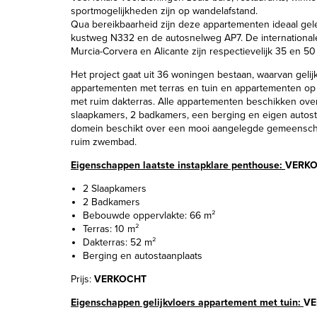
sportmogelijkheden zijn op wandelafstand.
Qua bereikbaarheid zijn deze appartementen ideaal gele
kustweg N332 en de autosnelweg AP7. De international
Murcia-Corvera en Alicante zijn respectievelijk 35 en 50
Het project gaat uit 36 woningen bestaan, waarvan gelij
appartementen met terras en tuin en appartementen op 
met ruim dakterras. Alle appartementen beschikken over
slaapkamers, 2 badkamers, een berging en eigen autost
domein beschikt over een mooi aangelegde gemeenscha
ruim zwembad.
Eigenschappen laatste instapklare penthouse:
VERK
2 Slaapkamers
2 Badkamers
Bebouwde oppervlakte: 66 m²
Terras: 10 m²
Dakterras: 52 m²
Berging en autostaanplaats
Prijs:
VERKOCHT
Eigenschappen gelijkvloers appartement met tuin:
VE