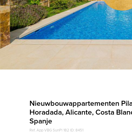
Nieuwbouwappartementen Pilar
Horadada, Alicante, Costa Blan
Spanje
Ref. App VBG SunPl 182 ID: 8451