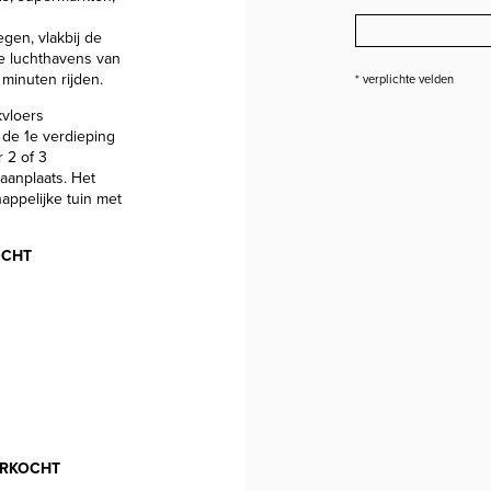
gen, vlakbij de
e luchthavens van
 minuten rijden.
* verplichte velden
kvloers
de 1e verdieping
 2 of 3
aanplaats. Het
ppelijke tuin met
OCHT
RKOCHT