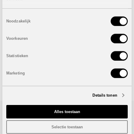
achtergrond voor ontspanning en vrije tijd en creëert een
oase van rust.
Toestemmingsselectie
Eigenschappen villa
VERKOCHT
Noodzakelijk
3 Slaapkamers
3 Badkamers
Bebouwde oppervlakte: 230 m²
Voorkeuren
Oppervlakte perceel: 1.317 m²
VERKOCHT
Statistieken
Onder voorbehoud van eventuele prijswijzigingen.
Marketing
STUUR NAAR EEN VRIEND
Details tonen
Alles toestaan
Bezoek/infoaanvraag
Selectie toestaan
Wenst u meer informatie over dit project, gelieve dan dit