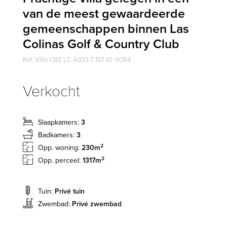
van de meest gewaardeerde
gemeenschappen binnen Las
Colinas Golf & Country Club
Ref. Villa CBZ LC Ad33-7 137 ID: 9084
Verkocht
Slaapkamers:
3
Badkamers:
3
2
Opp. woning:
230m
2
Opp. perceel:
1317m
Tuin:
Privé tuin
Zwembad:
Privé zwembad