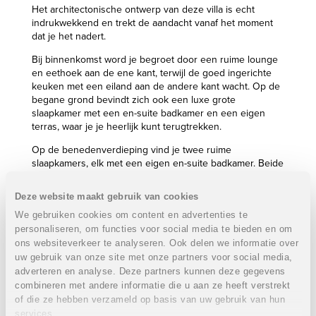
Het architectonische ontwerp van deze villa is echt
indrukwekkend en trekt de aandacht vanaf het moment
dat je het nadert.
Bij binnenkomst word je begroet door een ruime lounge
en eethoek aan de ene kant, terwijl de goed ingerichte
keuken met een eiland aan de andere kant wacht. Op de
begane grond bevindt zich ook een luxe grote
slaapkamer met een en-suite badkamer en een eigen
terras, waar je je heerlijk kunt terugtrekken.
Op de benedenverdieping vind je twee ruime
slaapkamers, elk met een eigen en-suite badkamer. Beide
slaapkamers bieden de extra luxe van een eigen terras.
Deze website maakt gebruik van cookies
Extra voorzieningen in de villa zijn onder andere een
handige wasruimte, een gastenbadkamer en een
We gebruiken cookies om content en advertenties te
afgesloten garage, die zorgen voor praktische
personaliseren, om functies voor social media te bieden en om
bruikbaarheid en functionaliteit.
ons websiteverkeer te analyseren. Ook delen we informatie over
uw gebruik van onze site met onze partners voor social media,
Buiten wacht je een uitgestrekt terras, waar je kunt
adverteren en analyse. Deze partners kunnen deze gegevens
genieten van een adembenemend uitzicht terwijl je je
combineren met andere informatie die u aan ze heeft verstrekt
koestert in de sereniteit van je eigen privézwembad.
of die ze hebben verzameld op basis van uw gebruik van hun
Deze idyllische omgeving dient als de perfecte
services.