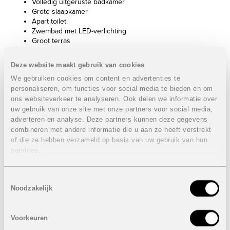
Volledig uitgeruste badkamer
Grote slaapkamer
Apart toilet
Zwembad met LED-verlichting
Groot terras
Buitenbadkamer
Verscheidene autostaanplaatsen
Deze website maakt gebruik van cookies
Eerste verdieping:
We gebruiken cookies om content en advertenties te
personaliseren, om functies voor social media te bieden en om
2 Slaapkamers
ons websiteverkeer te analyseren. Ook delen we informatie over
Suite (masterbedroom)
uw gebruik van onze site met onze partners voor social media,
Volledig uitgeruste badkamer
adverteren en analyse. Deze partners kunnen deze gegevens
Vestiaire
combineren met andere informatie die u aan ze heeft verstrekt
Eigenschappen villa:
VERKOCHT
of die ze hebben verzameld op basis van uw gebruik van hun
services.
4 Slaapkamers
4 Badkamers (waarvan 1 buiten)
2 Aparte gastentoiletten
Toestemmingsselectie
Bebouwde oppervlakte gelijkvloers: 179,70 m²
Noodzakelijk
Bebouwde oppervlakte 1e verdieping: 99,80 m²
Bebouwde oppervlakte kelder: 291,40 m²
Perceel: 1589 m²
Voorkeuren
Terras gelijkvloers: 85 m²