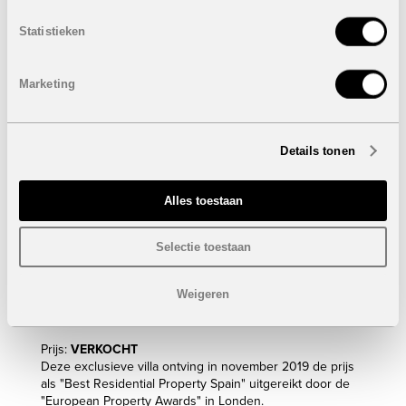
Terras 1e verdieping: 25 m²
Terras barbeque: 50 m²
Statistieken
Terras aan de inkom: 240 m²
Buitenzwembad met LED-verlichting: 45,60 m²
Verwarmd binnenzwembad: 18 m²
Marketing
Jacuzzi: 9,90 m²
Inclusief alle elektrische toestellen: inductie kookplaat,
dampkap, dubbele ijskast, oven, microgolf,
koffiemachine, wasmachine, droogkast &
Details tonen
afwasmachine
Airconditioning
Vloerverwarming in de ganse villa, behalve in de
Alles toestaan
garage
Prachtig aangelegde tuin met waterirrigatiesysteem en
Selectie toestaan
verlichting
Geautomatiseerde toegangspoort
Smart Home Technology Systeem
Weigeren
Geautomatiseerde verduisteringsrolluiken
Villa volledig bemeubeld met huisraad
Prijs:
VERKOCHT
Deze exclusieve villa ontving in november 2019 de prijs
als "Best Residential Property Spain" uitgereikt door de
"European Property Awards" in Londen.