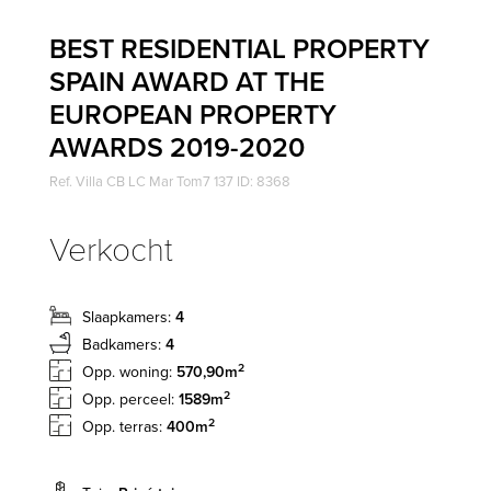
BEST RESIDENTIAL PROPERTY
SPAIN AWARD AT THE
EUROPEAN PROPERTY
AWARDS 2019-2020
Ref. Villa CB LC Mar Tom7 137 ID: 8368
Verkocht
Slaapkamers:
4
Badkamers:
4
2
Opp. woning:
570,90m
2
Opp. perceel:
1589m
2
Opp. terras:
400m