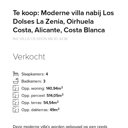
Te koop: Moderne villa nabij Los
Dolses La Zenia, Oirhuela
Costa, Alicante, Costa Blanca
Ref. VILLA CB SEION 146 ID: 4238
Verkocht
Slaapkamers:
4
Badkamers:
3
2
Opp. woning:
140,94m
2
Opp. perceel:
514,05m
2
Opp. terras:
54,54m
2
Opp. dakterras:
49m
Deze moderne villa's worden gebouwd op een reeds