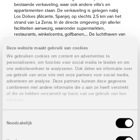
bestaande verkaveling, waar ook andere villa's en
appartementen staan. De verkaveling is gelegen nabij
Los Dolses (Alicante, Spanje), op slechts 2,5 km van het
strand van La Zenia. In de directe omgeving zijn allerlei
faciliteiten aanwezig, waaronder supermarkten,
restaurants, winkelcentra, golfbanen,... De luchthaven van
Alicante is een halfuurtje verwijderd, terwijl de luchthaven
van Murcia slechts een kwartiertje rijden is.
Deze website maakt gebruik van cookies
Op het domein zijn gemeenschappelijke zwembaden
We gebruiken cookies om content en advertenties te
aanwezig. Er wordt ook een prachtige tuin aangelegd in
personaliseren, om functies voor social media te bieden en om
Japanse stijl.
ons websiteverkeer te analyseren. Ook delen we informatie over
uw gebruik van onze site met onze partners voor social media,
Villa met 4 slaapkamers en 3 badkamers
VERKOCHT**
adverteren en analyse. Deze partners kunnen deze gegevens
combineren met andere informatie die u aan ze heeft verstrekt
Bewoonbare oppervlakte: 140,94 m²
of die ze hebben verzameld op basis van uw gebruik van hun
Perceel: 514 m²
services.
Terras: 54,54 m²
Dakterras: 49 m²
Prijs:
VERKOCHT
Toestemmingsselectie
Noodzakelijk
Onder voorbehoud van eventuele prijswijzigingen.