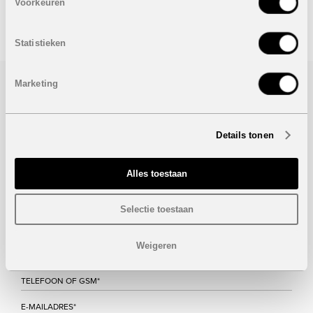
Voorkeuren
STUUR NAAR EEN VRIEND
Statistieken
Marketing
Bezoek/infoaanvraag
Wenst u meer informatie over dit project, gelieve dan dit
Details tonen
formulier in te vullen. Wij houden u zo snel mogelijk op de
hoogte.
Alles toestaan
Selectie toestaan
Weigeren