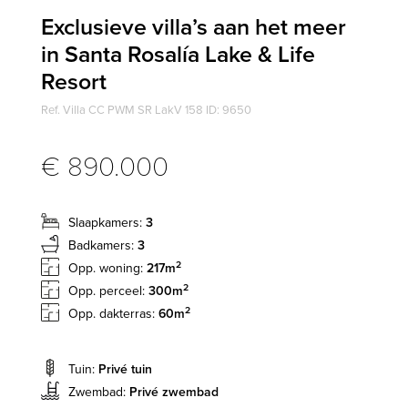
Exclusieve villa’s aan het meer
in Santa Rosalía Lake & Life
Resort
Ref. Villa CC PWM SR LakV 158 ID: 9650
€ 890.000
Slaapkamers:
3
Badkamers:
3
2
Opp. woning:
217m
2
Opp. perceel:
300m
2
Opp. dakterras:
60m
Tuin:
Privé tuin
Zwembad:
Privé zwembad