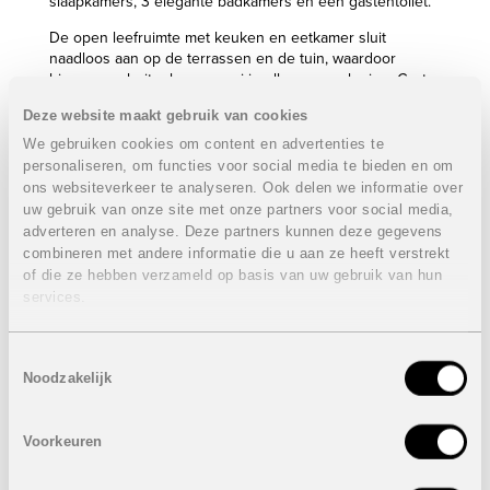
slaapkamers, 3 elegante badkamers en een gastentoilet.
De open leefruimte met keuken en eetkamer sluit
naadloos aan op de terrassen en de tuin, waardoor
binnen- en buitenleven mooi in elkaar overvloeien. Grote
raampartijen zorgen voor veel natuurlijk licht en een
Deze website maakt gebruik van cookies
aangenaam ruimtelijk gevoel. Bovendien kunnen
toekomstige eigenaars zowel de binnen- als
We gebruiken cookies om content en advertenties te
buitenafwerking personaliseren volgens hun eigen stijl
personaliseren, om functies voor social media te bieden en om
en voorkeuren.
ons websiteverkeer te analyseren. Ook delen we informatie over
uw gebruik van onze site met onze partners voor social media,
Buiten geniet u van een privézwembad met waterval en
adverteren en analyse. Deze partners kunnen deze gegevens
ruime terrassen. Het royale dakterras met zomerkeuken
combineren met andere informatie die u aan ze heeft verstrekt
biedt een prachtig panoramisch uitzicht op het meer en
of die ze hebben verzameld op basis van uw gebruik van hun
vormt een ideale omgeving om te ontspannen, te dineren
services.
of gasten te ontvangen.
Santa Rosalía Lake & Life Resort is een afgesloten resort
Toestemmingsselectie
met 24-uursbeveiliging, meer dan 126.000 m² groene
Noodzakelijk
zones en een indrukwekkende lagune van 17.000 m².
Bewoners genieten van wandel- en fietspaden, padel- en
tennisbanen, minigolf, sportfaciliteiten, strandbars, een
Voorkeuren
clubhuis, hondenparken en aangelegde tuinen.
Deze villa’s vormen een unieke kans voor wie op zoek is