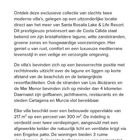
Ontdek deze exclusieve collectie van slechts twee
moderne villa’s, gelegen op een uitzonderlijke locatie
direct aan het meer van Santa Rosalía Lake & Life Resort.
Dit prestigieuze privéresort aan de Costa Cálida staat
bekend om zijn kristalheldere lagune, witte zandstranden,
groene zones en hoogwaardige voorzieningen. Hier
geniet u van rust, comfort en een luxueuze mediterrane
levensstijl in een veilige en verzorgde omgeving.
De villa’s bevinden zich op een bevoorrechte positie met
rechtstreeks uitzicht over de lagune en liggen op korte
afstand van de beachclub en de belangrijkste
resortfaciliteiten. Ook de stranden van Los Alcázares en
de Mar Menor bevinden zich op minder dan 4 kilometer.
Daarnaast zijn golfbanen, jachthavens, restaurants en de
steden Cartagena en Murcia vlot bereikbaar.
Elke villa beschikt over een bebouwde oppervlakte van
217 m² op een perceel van 300 m². De indeling is
verdeeld over twee verdiepingen, aangevuld met een
afgewerkte kelder die natuurlijk licht en ventilatie krijgt via
een Engelse patio. De woningen bieden 3 ruime