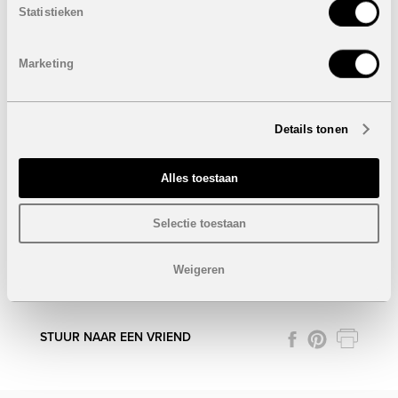
naar luxe, privacy en een uitzonderlijk uitzicht binnen een
Statistieken
van de meest gewilde resorts van de Costa Cálida.
Eigenschappen villa's:
Marketing
3 Slaapkamers
3 Badkamers
1 Gastentoilet
Details tonen
Bebouwde oppervlakte: 217 m²
Perceel: 300 m²
Dakterras: 60 m²
Alles toestaan
Privaat zwembad
Kelder
Autostaanplaats
Selectie toestaan
Prijs:
890.000 euro
Weigeren
Onder voorbehoud van eventuele prijswijzigingen.
STUUR NAAR EEN VRIEND