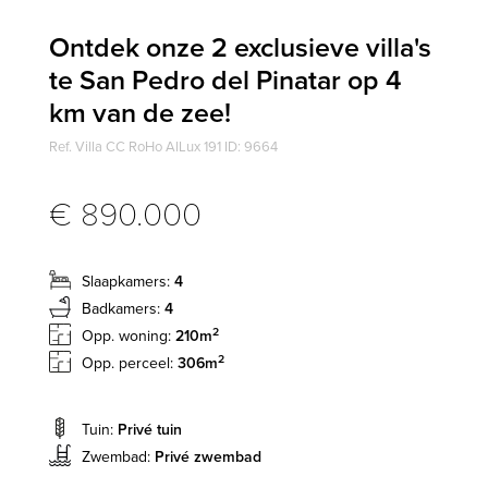
Ontdek onze 2 exclusieve villa's
te San Pedro del Pinatar op 4
km van de zee!
Ref. Villa CC RoHo AlLux 191 ID: 9664
€ 890.000
Slaapkamers:
4
Badkamers:
4
2
Opp. woning:
210m
2
Opp. perceel:
306m
Tuin:
Privé tuin
Zwembad:
Privé zwembad