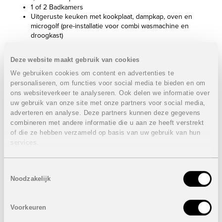
1 of 2 Badkamers
Uitgeruste keuken met kookplaat, dampkap, oven en
microgolf (pre-installatie voor combi wasmachine en
droogkast)
Ondergrondse autostaanplaatsen met bergingen
Geïnstalleerde airconditioning (warm en koud)
Deze website maakt gebruik van cookies
APPARTEMENTEN FASE 1:
We gebruiken cookies om content en advertenties te
personaliseren, om functies voor social media te bieden en om
Appartementen 1 slaapkamer, 1 badkamer:
275.000
ons websiteverkeer te analyseren. Ook delen we informatie over
euro
uw gebruik van onze site met onze partners voor social media,
Appartementen 2 slaapkamers, 1 of 2 badkamers: van
adverteren en analyse. Deze partners kunnen deze gegevens
356.500 euro
tot
533.500 euro
combineren met andere informatie die u aan ze heeft verstrekt
Appartementen 3 slaapkamers, 2 badkamers: van
of die ze hebben verzameld op basis van uw gebruik van hun
341.000 euro
tot
740.000 euro
services.
APPARTEMENTEN FASE 2:
Appartementen 2 slaapkamers, 1 of 2 badkamers: van
Toestemmingsselectie
378.000 euro
tot
394.000 euro
Noodzakelijk
Appartementen 3 slaapkamers, 2 badkamers: van
415.500 euro
tot
650.000 euro
Appartement 4 slaapkamers, 3 badkamers:
646.000
Voorkeuren
euro