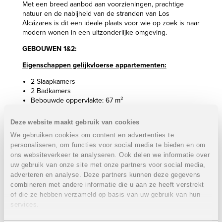
Met een breed aanbod aan voorzieningen, prachtige
natuur en de nabijheid van de stranden van Los
Alcázares is dit een ideale plaats voor wie op zoek is naar
modern wonen in een uitzonderlijke omgeving.
GEBOUWEN 1&2:
Eigenschappen gelijkvloerse appartementen:
2 Slaapkamers
2 Badkamers
Bebouwde oppervlakte: 67 m²
Terras/ tuin: 55 m²
Ondergrondse autostaanplaats en berging
Deze website maakt gebruik van cookies
Prijs:
321.000 euro
We gebruiken cookies om content en advertenties te
personaliseren, om functies voor social media te bieden en om
Eigenschappen appartementen op de eerste
ons websiteverkeer te analyseren. Ook delen we informatie over
verdieping:
uw gebruik van onze site met onze partners voor social media,
adverteren en analyse. Deze partners kunnen deze gegevens
3 Slaapkamers
combineren met andere informatie die u aan ze heeft verstrekt
2 Badkamers
of die ze hebben verzameld op basis van uw gebruik van hun
Bebouwde oppervlakte: 92 m²
services.
Terras: 28 m²
Ondergrondse autostaanplaats en berging