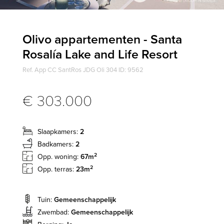
Olivo appartementen - Santa
Rosalía Lake and Life Resort
Ref. App CC SantRos JDG Oli 304 ID: 9562
€ 303.000
Slaapkamers:
2
Badkamers:
2
2
Opp. woning:
67m
2
Opp. terras:
23m
Tuin:
Gemeenschappelijk
Zwembad:
Gemeenschappelijk