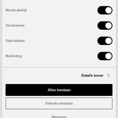
Prijs:
336.000 euro
Toestemmingsselectie
Noodzakelijk
Eigenschappen appartementen op de tweede
verdieping:
Voorkeuren
2 Slaapkamers
2 Badkamers
Bebouwde oppervlakte: 67 m²
Statistieken
Terras: 23 m²
Ondergrondse autostaanplaats en berging
Marketing
Prijs:
303.000 euro
Eigenschappen appartementen op de tweede
verdieping:
Details tonen
3 Slaapkamers
2 Badkamers
Bebouwde oppervlakte: 92 m²
Alles toestaan
Terras: 28 m²
Ondergrondse autostaanplaats en berging
Selectie toestaan
Prijs:
348.000 euro
Eigenschappen appartementen op de derde verdieping:
Weigeren