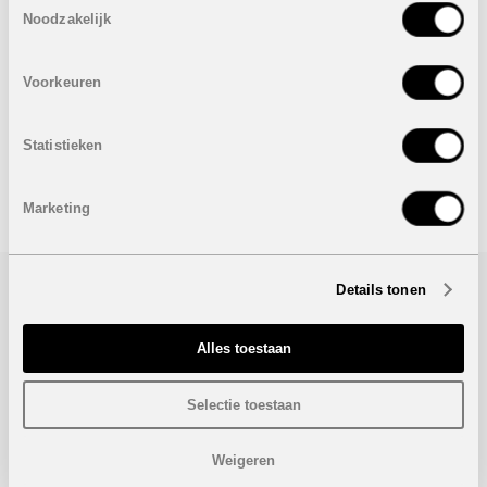
Pre-installatie airconditioning
Noodzakelijk
Autostaanplaats
Elektrische keukentoestellen: Kookvuur, oven,
microgolf, afzuigkap, koelkast en afwasmachine
Voorkeuren
Onder voorbehoud van eventuele prijswijzigingen.
Statistieken
STUUR NAAR EEN VRIEND
Marketing
Details tonen
Bezoek/infoaanvraag
Alles toestaan
Wenst u meer informatie over dit project, gelieve dan dit
formulier in te vullen. Wij houden u zo snel mogelijk op de
hoogte.
Selectie toestaan
Weigeren