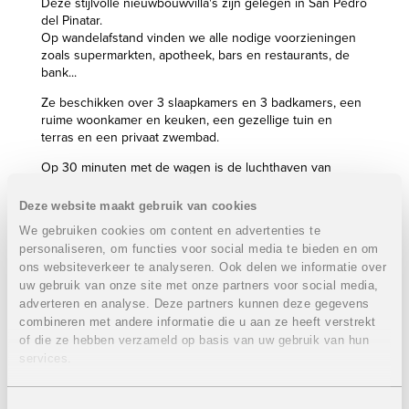
Deze stijlvolle nieuwbouwvilla's zijn gelegen in San Pedro
del Pinatar.
Op wandelafstand vinden we alle nodige voorzieningen
zoals supermarkten, apotheek, bars en restaurants, de
bank...
Ze beschikken over 3 slaapkamers en 3 badkamers, een
ruime woonkamer en keuken, een gezellige tuin en
terras en een privaat zwembad.
Op 30 minuten met de wagen is de luchthaven van
Murcia-Corvera gelegen.
Deze website maakt gebruik van cookies
Eigenschappen villa's:
VERKOCHT
We gebruiken cookies om content en advertenties te
3 Slaapkamers
personaliseren, om functies voor social media te bieden en om
3 Badkamers
ons websiteverkeer te analyseren. Ook delen we informatie over
Bebouwde oppervlakte: 113 m²
uw gebruik van onze site met onze partners voor social media,
Percelen: 190 m²
adverteren en analyse. Deze partners kunnen deze gegevens
Ruime tuin en terras
combineren met andere informatie die u aan ze heeft verstrekt
Privaat zwembad: van 18 m² tot 26 m²
of die ze hebben verzameld op basis van uw gebruik van hun
services.
VERKOCHT
Inclusief:
Toestemmingsselectie