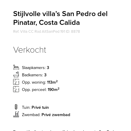
Stijlvolle villa’s San Pedro del
Pinatar, Costa Calida
Ref. Villa CC Rod AltSanPed 191 ID: 8878
Verkocht
Slaapkamers:
3
Badkamers:
3
2
Opp. woning:
113m
2
Opp. perceel:
190m
Tuin:
Privé tuin
Zwembad:
Privé zwembad