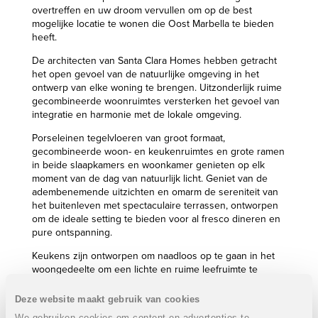
overtreffen en uw droom vervullen om op de best
mogelijke locatie te wonen die Oost Marbella te bieden
heeft.
De architecten van Santa Clara Homes hebben getracht
het open gevoel van de natuurlijke omgeving in het
ontwerp van elke woning te brengen. Uitzonderlijk ruime
gecombineerde woonruimtes versterken het gevoel van
integratie en harmonie met de lokale omgeving.
Porseleinen tegelvloeren van groot formaat,
gecombineerde woon- en keukenruimtes en grote ramen
in beide slaapkamers en woonkamer genieten op elk
moment van de dag van natuurlijk licht. Geniet van de
adembenemende uitzichten en omarm de sereniteit van
het buitenleven met spectaculaire terrassen, ontworpen
om de ideale setting te bieden voor al fresco dineren en
pure ontspanning.
Keukens zijn ontworpen om naadloos op te gaan in het
woongedeelte om een lichte en ruime leefruimte te
creëren die de hele dag door gebruikt kan worden.
Specificaties weerspiegelen de kwaliteit die u mag
Deze website maakt gebruik van cookies
verwachten van zo’n hoogwaardig project, met
We gebruiken cookies om content en advertenties te