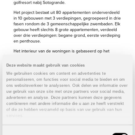
golfresort nabij Sotogrande.
Het project bestaat uit 80 appartementen onderverdeeld
in 10 gebouwen met 3 verdiepingen, gegroepeerd in drie
fasen rondom de 3 gemeenschappelijke zwembaden. Elk
gebouw heeft slechts 8 grote appartementen, verdeeld
over drie verdiepingen: begane grond, eerste verdieping
en penthouse.
Het interieur van de woningen is gebaseerd op het
concept van “open plan” en “total living”, waarbij de
voorkeur wordt gegeven aan een ruime woonkamer die
Deze website maakt gebruik van cookies
uitkomt op een groot open terras en die beiden volledig
We gebruiken cookies om content en advertenties te
worden geïntegreerd in de beboste omgeving. Er wordt
personaliseren, om functies voor social media te bieden en om
optimaal gebruikgemaakt van de ligging op het zuiden en
van het uitzicht op de golfbaan en de zee.
ons websiteverkeer te analyseren. Ook delen we informatie over
uw gebruik van onze site met onze partners voor social media,
De woningen zijn uitgerust met hoogwaardige materialen
adverteren en analyse. Deze partners kunnen deze gegevens
en beschikken over vloertegels in groot formaat, grote
combineren met andere informatie die u aan ze heeft verstrekt
ramen, een keuken uitgerust met alle elektrische
of die ze hebben verzameld op basis van uw gebruik van hun
toestellen, verlichting in alle kamers, ingemaakte kasten
services.
in de slaapkamers, airconditioning (warm en koud) en veel
meer. De woning heeft de meest effectieve thermische
en akoestische isolatie op de markt.
Toestemmingsselectie