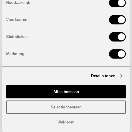
Ondergrondse parkeerplaats en berging is bij de prijs
Noodzakelijk
inbegrepen.
VERKOCHT
Voorkeuren
Onder voorbehoud van eventuele prijswijzigingen.
Statistieken
STUUR NAAR EEN VRIEND
Marketing
Details tonen
Bezoek/infoaanvraag
Alles toestaan
Wenst u meer informatie over dit project, gelieve dan dit
formulier in te vullen. Wij houden u zo snel mogelijk op de
hoogte.
Selectie toestaan
Weigeren