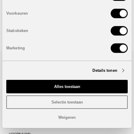
VERKOCHT
Voorkeuren
Onder voorbehoud van eventuele prijswijzigingen.
Statistieken
STUUR NAAR EEN VRIEND
Marketing
Bezoek/infoaanvraag
Details tonen
Wenst u meer informatie over dit project, gelieve dan dit
formulier in te vullen. Wij houden u zo snel mogelijk op de
Alles toestaan
hoogte.
Selectie toestaan
Weigeren