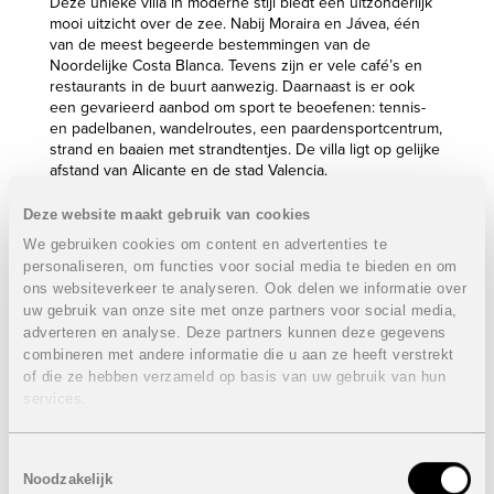
Deze unieke villa in moderne stijl biedt een uitzonderlijk
mooi uitzicht over de zee. Nabij Moraira en Jávea, één
van de meest begeerde bestemmingen van de
Noordelijke Costa Blanca. Tevens zijn er vele café’s en
restaurants in de buurt aanwezig. Daarnaast is er ook
een gevarieerd aanbod om sport te beoefenen: tennis-
en padelbanen, wandelroutes, een paardensportcentrum,
strand en baaien met strandtentjes. De villa ligt op gelijke
afstand van Alicante en de stad Valencia.
De villa beschikt over vier slaapkamers, drie badkamer,
Deze website maakt gebruik van cookies
een ruime woonkamer, eetkamer en keuken die omgeven
We gebruiken cookies om content en advertenties te
zijn door grote ramen waardoor u het contact met buiten
personaliseren, om functies voor social media te bieden en om
nooit verliest.
ons websiteverkeer te analyseren. Ook delen we informatie over
Villa:
VERKOCHT
uw gebruik van onze site met onze partners voor social media,
adverteren en analyse. Deze partners kunnen deze gegevens
4 Slaapkamers
combineren met andere informatie die u aan ze heeft verstrekt
3 Badkamers
of die ze hebben verzameld op basis van uw gebruik van hun
Bebouwde oppervlakte: 386 m²
services.
Groot terras: 114,95 m²
Zwembad
Tuin
Toestemmingsselectie
Garage voor twee voertuigen
Noodzakelijk