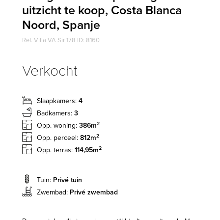
uitzicht te koop, Costa Blanca
Noord, Spanje
Ref. Villa VA Sir 178 ID: 8160
Verkocht
Slaapkamers:
4
Badkamers:
3
2
Opp. woning:
386m
2
Opp. perceel:
812m
2
Opp. terras:
114,95m
Tuin:
Privé tuin
Zwembad:
Privé zwembad