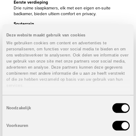
Eerste verdieping
Drie ruime slaapkamers, elk met een eigen en-suite
badkamer, bieden ultiem comfort en privacy.
Souterrain
Een dubbele garage en een praktische wasruimte maken
Deze website maakt gebruik van cookies
het plaatje compleet.
We gebruiken cookies om content en advertenties te
Hoogwaardige afwerking en extra’s:
personaliseren, om functies voor social media te bieden en om
Deze villa is tot in de puntjes afgewerkt met luxe
ons websiteverkeer te analyseren. Ook delen we informatie over
voorzieningen zoals:
uw gebruik van onze site met onze partners voor social media,
Technal ramen met veiligheidsglas.
adverteren en analyse. Deze partners kunnen deze gegevens
Compleet uitgeruste keuken met Siemens-apparatuur.
combineren met andere informatie die u aan ze heeft verstrekt
Roca badkamers en kranen.
of die ze hebben verzameld op basis van uw gebruik van hun
LED-verlichting door het hele huis.
services.
Aerothermisch systeem voor warm water en
vloerverwarming.
Airconditioning (warm en koud) via ingewerkte kanalen
Toestemmingsselectie
in het plafond.
Noodzakelijk
Zonnepanelen voor extra duurzaamheid.
Ingebouwde kasten en elektrische rolluiken.
Alarmsysteem en camerabeveiliging (voorbereiding).
Voorkeuren
Automatische toegangspoorten.