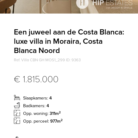
Een juweel aan de Costa Blanca:
luxe villa in Moraira, Costa
Blanca Noord
Ref. Villa CBN GH MOS1_299 ID: 9363
€ 1.815.000
Slaapkamers:
4
Badkamers:
4
2
Opp. woning:
311m
2
Opp. perceel:
977m