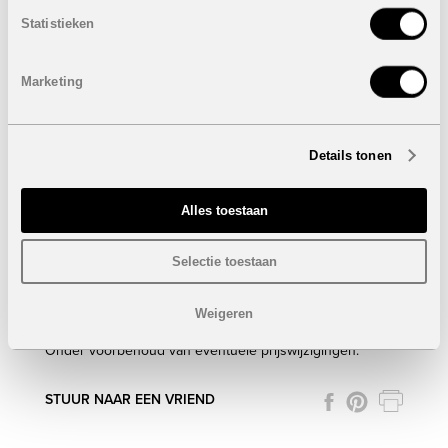
Energieklasse A.
Statistieken
Buitensfeer
De buitenruimte nodigt uit tot ontspannen en genieten:
Marketing
Een infinity pool van 48 m² met overloopsysteem.
Perfect aangelegde tuin.
Barbecuezone voor gezellige zomeravonden.
Exclusieve urbanisatie
Details tonen
Deze villa maakt deel uit van een exclusieve woonwijk
met zes moderne woningen, elk met een eigen
Alles toestaan
parkeerplaats en een rustige, groene omgeving.
Prijs:
1.815.000 euro
Selectie toestaan
Grijp uw kans en maak uw droom waar: een luxe villa in
het hart van de Costa Blanca!
Weigeren
Onder voorbehoud van eventuele prijswijzigingen.
STUUR NAAR EEN VRIEND