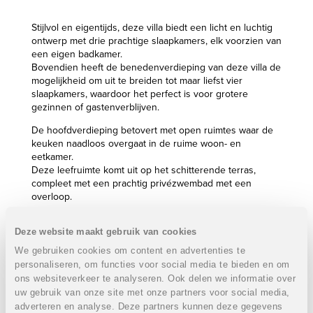
Stijlvol en eigentijds, deze villa biedt een licht en luchtig
ontwerp met drie prachtige slaapkamers, elk voorzien van
een eigen badkamer.
Bovendien heeft de benedenverdieping van deze villa de
mogelijkheid om uit te breiden tot maar liefst vier
slaapkamers, waardoor het perfect is voor grotere
gezinnen of gastenverblijven.
De hoofdverdieping betovert met open ruimtes waar de
keuken naadloos overgaat in de ruime woon- en
eetkamer.
Deze leefruimte komt uit op het schitterende terras,
compleet met een prachtig privézwembad met een
overloop.
Het ontwerp van de villa is zorgvuldig doordacht om
Deze website maakt gebruik van cookies
optimaal te profiteren van het adembenemende zeezicht,
dat zowel vanuit de slaapkamers als de woon- en
We gebruiken cookies om content en advertenties te
eetkamer te bewonderen is.
personaliseren, om functies voor social media te bieden en om
ons websiteverkeer te analyseren. Ook delen we informatie over
De villa is niet alleen prachtig, maar ook comfortabel en
uw gebruik van onze site met onze partners voor social media,
duurzaam. Vloerverwarming met behulp van
adverteren en analyse. Deze partners kunnen deze gegevens
aerothermische verwarming en een open haard zorgen