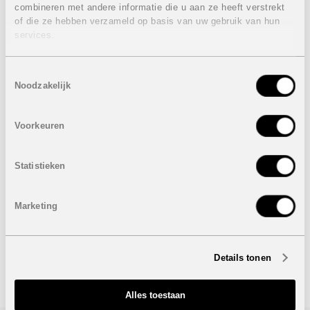
combineren met andere informatie die u aan ze heeft verstrekt
voor een aangename sfeer in elk seizoen. De
of die ze hebben verzameld op basis van uw gebruik van hun
zorgvuldige selectie van materialen draagt bij aan de
services.
kwaliteit en warme uitstraling van het huis.
Eigenschappen villa:
Toestemmingsselectie
3 Slaapkamers
Noodzakelijk
3 Badkamers
1 Gastentoilet
Bebouwde oppervlakte: 414 m²
Voorkeuren
Perceel: 824 m²
Terrassen:
Privaat zwembad
Statistieken
Overdekte autostaanplaats
Prijs:
1.865.000 euro
Marketing
Onder voorbehoud van eventuele prijswijzigingen.
Details tonen
STUUR NAAR EEN VRIEND
Alles toestaan