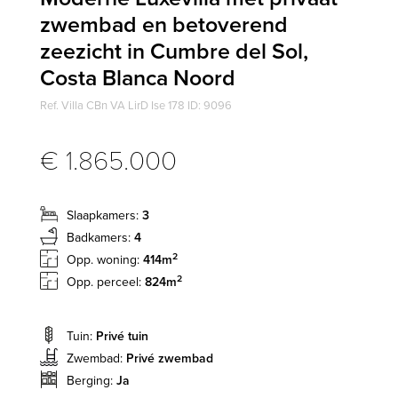
zwembad en betoverend
zeezicht in Cumbre del Sol,
Costa Blanca Noord
Ref. Villa CBn VA LirD Ise 178 ID: 9096
€ 1.865.000
Slaapkamers:
3
Badkamers:
4
2
Opp. woning:
414m
2
Opp. perceel:
824m
Tuin:
Privé tuin
Zwembad:
Privé zwembad
Berging:
Ja