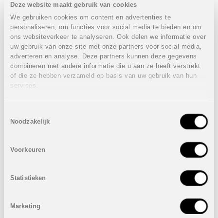
Deze website maakt gebruik van cookies
exclusieve locatie te bieden heeft.
We gebruiken cookies om content en advertenties te
De ligging van deze villa is zonder meer uniek. Jávea
personaliseren, om functies voor social media te bieden en om
staat bekend om zijn adembenemende landschappen,
ons websiteverkeer te analyseren. Ook delen we informatie over
charmante oude stadskern, mooie baaien met
uw gebruik van onze site met onze partners voor social media,
kristalhelder water en uitstekende voorzieningen. Of u nu
adverteren en analyse. Deze partners kunnen deze gegevens
houdt van golf, watersport, wandelingen in de natuur of
combineren met andere informatie die u aan ze heeft verstrekt
gastronomisch genieten: deze locatie biedt het allemaal.
of die ze hebben verzameld op basis van uw gebruik van hun
Deze woning is niet alleen een ideale permanente
services.
verblijfplaats of luxueuze vakantiewoning, maar ook een
waardevolle investering in een van de meest gewilde
gebieden van de Costa Blanca.
Toestemmingsselectie
Noodzakelijk
Eigenschappen villa:
4 Slaapkamers
Voorkeuren
4 Badkamers
1 Gastentoilet
Bebouwde oppervlakte: 464 m²
Statistieken
Perceel: 1110 m²
Privaat zwembad: 40 m²
Overdekte autostaanplaats voor 2 wagens
Marketing
Prijs:
1.915.000 euro