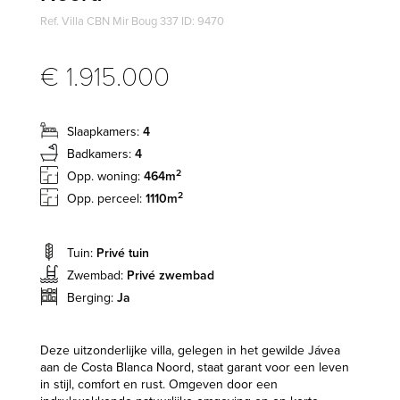
Ref. Villa CBN Mir Boug 337 ID: 9470
€ 1.915.000
Slaapkamers:
4
Badkamers:
4
2
Opp. woning:
464m
2
Opp. perceel:
1110m
Tuin:
Privé tuin
Zwembad:
Privé zwembad
Berging:
Ja
Deze uitzonderlijke villa, gelegen in het gewilde Jávea
aan de Costa Blanca Noord, staat garant voor een leven
in stijl, comfort en rust. Omgeven door een