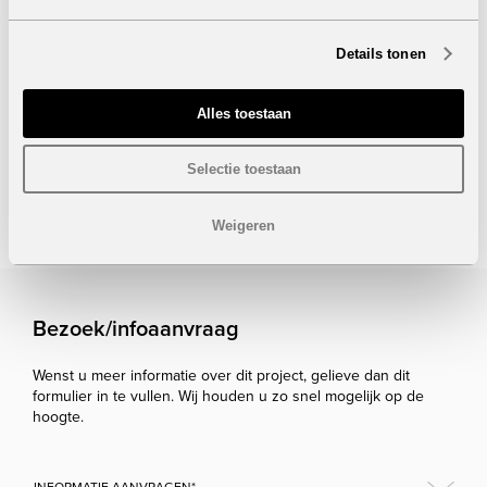
Droomt u van een leven onder de zon, omringd door
luxe en natuur? Neem dan vandaag nog contact met ons
Details tonen
op voor meer informatie of een bezichtiging van deze
unieke villa in Jávea.
Alles toestaan
Onder voorbehoud van eventuele prijswijzigingen.
Selectie toestaan
STUUR NAAR EEN VRIEND
Weigeren
Bezoek/infoaanvraag
Wenst u meer informatie over dit project, gelieve dan dit
formulier in te vullen. Wij houden u zo snel mogelijk op de
hoogte.