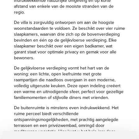
indrukwekkende natuurlijke omgeving en op korte
afstand van enkele van de mooiste stranden van de
regio.
De villa is zorgvuldig ontworpen om aan de hoogste
woonstandaarden te voldoen. Ze beschikt over vier ruime
slaapkamers, waarvan drie zich op de bovenverdieping
bevinden en één op de gelijkvloerse verdieping. Elke
slaapkamer beschikt over een eigen badkamer, wat
garant staat voor optimale privacy en gemak voor alle
bewoners.
De gelijkvloerse verdieping vormt het hart van de
woning: een lichte, open leefruimte met grote
raampartijen die naadloos overgaan in een moderne,
volledig uitgeruste keuken. Deze open indeling creëert
een warme en uitnodigende sfeer, perfect voor gezellige
familiemomenten of stijlvolle diners met vrienden.
De buitenruimte is minstens even indrukwekkend. Het
ruime perceel biedt verschillende
ontspanningsmogelijkheden, met prachtig aangelegde
terrassen en een privézwembad, omringd door
mediterrane vegetatie. Hier kunt u het hele jaar door
genieten van het milde klimaat en de rust die deze