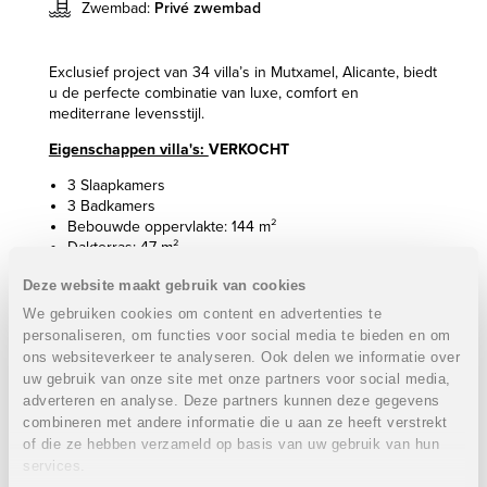
Zwembad:
Privé zwembad
Exclusief project van 34 villa’s in Mutxamel, Alicante, biedt
u de perfecte combinatie van luxe, comfort en
mediterrane levensstijl.
Eigenschappen villa's:
VERKOCHT
3 Slaapkamers
3 Badkamers
Bebouwde oppervlakte: 144 m²
Dakterras: 47 m²
Perceel : van 392 m² tot 579 m²
Deze website maakt gebruik van cookies
Privé zwembad
Zeezicht
We gebruiken cookies om content en advertenties te
Gelijkvloers woningen: alles op een niveau
personaliseren, om functies voor social media te bieden en om
Energiezuinigheid = zonnepanelen zijn voorzien
ons websiteverkeer te analyseren. Ook delen we informatie over
uw gebruik van onze site met onze partners voor social media,
VERKOCHT
adverteren en analyse. Deze partners kunnen deze gegevens
Omgeving
combineren met andere informatie die u aan ze heeft verstrekt
of die ze hebben verzameld op basis van uw gebruik van hun
Omgeven door natuur
services.
Vlakbij de prestigieuze golfbaan Bonalba: voor golfers,