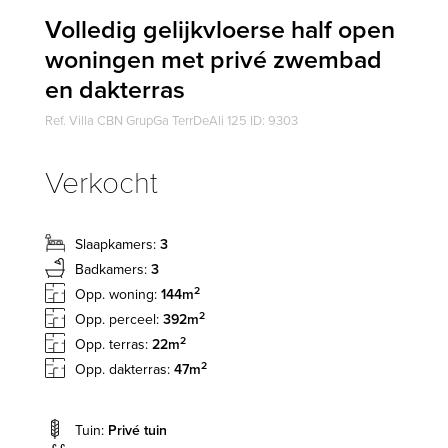
Volledig gelijkvloerse half open
woningen met privé zwembad
en dakterras
Ref. Villa CBN GrupGa TerrDeAli 125 ID: 9303
Verkocht
Slaapkamers:
3
Badkamers:
3
2
Opp. woning:
144m
2
Opp. perceel:
392m
2
Opp. terras:
22m
2
Opp. dakterras:
47m
Tuin:
Privé tuin