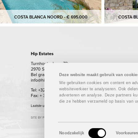
COSTA BLANCA NOORD - € 695.000
COSTA BL
Hip Estates
Turnhoutsebaan 72
2970 Schilde
Bel gratis 0800 62 500 (enkel vanuit België)
Deze website maakt gebruik van cookie
info@hipestates.com
We gebruiken cookies om content en adve
websiteverkeer te analyseren. Ook delen
Tel: +32 (0)3 283 87 87
adverteren en analyse. Deze partners ku
Fax: + 32 (0)3 293 69 62
die ze hebben verzameld op basis van u
Laatste update: 07/08/2026
SITE BY PLUG
Toestemmingsselectie
Noodzakelijk
Voorkeure