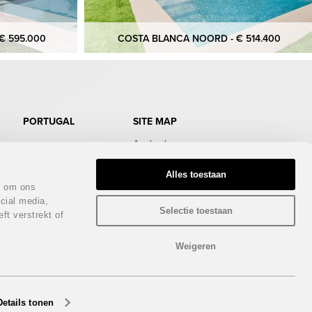
€ 595.000
COSTA BLANCA NOORD - € 514.400
PORTUGAL
SITE MAP
Aanbod
Doe de test
Gratis Infopakket
Alles toestaan
Magazine
n om ons
Bezichtigingstrips
cial media,
Infodagen
Selectie toestaan
ft verstrekt of
Beurs
Nieuws
Contact
Weigeren
Privacy policy
Details tonen