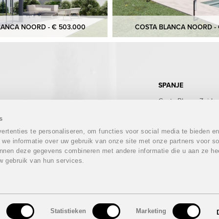
ANCA NOORD - € 503.000
COSTA BLANCA NOORD - 
SPANJE
Costa Blanca Zuid
Costa Blanca Noord
Costa Calida
s
Costa del Sol
rtenties te personaliseren, om functies voor social media te bieden e
Costa Almeria
 we informatie over uw gebruik van onze site met onze partners voor so
Costa Tropical
nnen deze gegevens combineren met andere informatie die u aan ze hee
Costa Brava
w gebruik van hun services.
Mallorca
Ibiza
Tenerife
n
Statistieken
Marketing