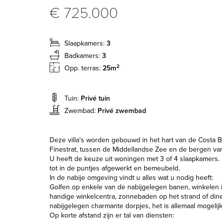
€ 725.000
Slaapkamers:
3
Badkamers:
3
2
Opp. terras:
25m
Tuin:
Privé tuin
Zwembad:
Privé zwembad
Deze villa's worden gebouwd in het hart van de Costa B
Finestrat, tussen de Middellandse Zee en de bergen van
U heeft de keuze uit woningen met 3 of 4 slaapkamers. 
tot in de puntjes afgewerkt en bemeubeld.
In de nabije omgeving vindt u alles wat u nodig heeft:
Golfen op enkele van de nabijgelegen banen, winkelen 
handige winkelcentra, zonnebaden op het strand of din
nabijgelegen charmante dorpjes, het is allemaal mogelijk
Op korte afstand zijn er tal van diensten: