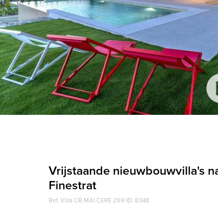
Vrijstaande nieuwbouwvilla's na
Finestrat
Ref. Villa CB MAI CERE 269 ID: 8348