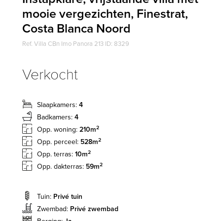
mooie vergezichten, Finestrat,
Costa Blanca Noord
Ref. Villa CBn Imo Panora 213 ID: 8329
Verkocht
Slaapkamers:
4
Badkamers:
4
2
Opp. woning:
210m
2
Opp. perceel:
528m
2
Opp. terras:
10m
2
Opp. dakterras:
59m
Tuin:
Privé tuin
Zwembad:
Privé zwembad