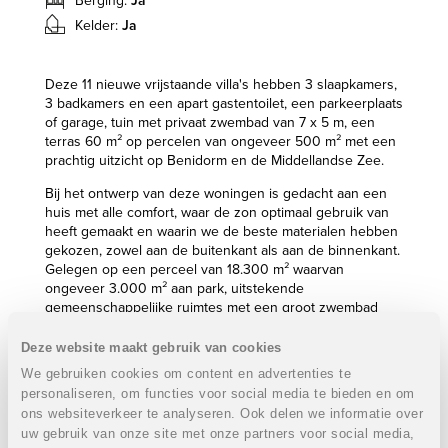
Berging:
Ja
Kelder:
Ja
Deze 11 nieuwe vrijstaande villa's hebben 3 slaapkamers,
3 badkamers en een apart gastentoilet, een parkeerplaats
of garage, tuin met privaat zwembad van 7 x 5 m, een
terras 60 m² op percelen van ongeveer 500 m² met een
prachtig uitzicht op Benidorm en de Middellandse Zee.
Bij het ontwerp van deze woningen is gedacht aan een
huis met alle comfort, waar de zon optimaal gebruik van
heeft gemaakt en waarin we de beste materialen hebben
gekozen, zowel aan de buitenkant als aan de binnenkant.
Gelegen op een perceel van 18.300 m² waarvan
ongeveer 3.000 m² aan park, uitstekende
gemeenschappelijke ruimtes met een groot zwembad
type strandtuin met palmbomen en een kindergedeelte.
Deze website maakt gebruik van cookies
Vanwege de geografische ligging kunt u genieten van
We gebruiken cookies om content en advertenties te
een uniek uitzicht op de kust en de skyline van
personaliseren, om functies voor social media te bieden en om
Benidorm, evenals de Middellandse Zee. Het project ligt
ons websiteverkeer te analyseren. Ook delen we informatie over
op slechts 30 minuten van Alicante stad en de
uw gebruik van onze site met onze partners voor social media,
internationale luchthaven.