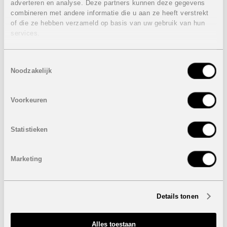
Finestrat-Benidorm is een van de gebieden met het
adverteren en analyse. Deze partners kunnen deze gegevens
grootste aantal zonuren per dag aan de Costa Blanca en
combineren met andere informatie die u aan ze heeft verstrekt
beschikt over een uitzonderlijk microklimaat waardoor u
of die ze hebben verzameld op basis van uw gebruik van hun
het hele jaar door van de zon en het strand kunt
services.
genieten.
Eigenschappen villa:
VERKOCHT
Toestemmingsselectie
Noodzakelijk
4 Slaapkamers
4 Badkamers
Bebouwde oppervlakte: 210 m²
Voorkeuren
Perceel: 528 m²
Terras: 10 m²
Solarium: 59 m²
Statistieken
Privaat zwembad: 32 m²
Garage
Marketing
Prijs:
VERKOCHT
Onder voorbehoud van eventuele prijswijzigingen.
Details tonen
STUUR NAAR EEN VRIEND
Alles toestaan