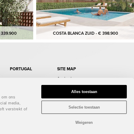
 339.900
COSTA BLANCA ZUID - € 398.900
PORTUGAL
SITE MAP
Aanbod
Doe de test
Gratis Infopakket
Alles toestaan
Magazine
n om ons
Bezichtigingstrips
cial media,
Infodagen
Selectie toestaan
ft verstrekt of
Beurs
Nieuws
Contact
Weigeren
Privacy policy