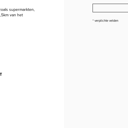
 zoals supermarkten,
1,5km van het
* verplichte velden
T