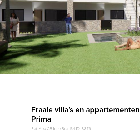
Fraaie villa's en appartemente
Prima
Ref. App CB Inno Bea 134 ID: 8879