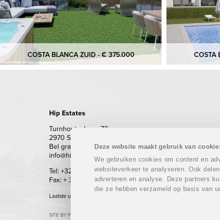
COSTA BLANCA ZUID - € 375.000
COSTA B
Hip Estates
Turnhoutsebaan 72
2970 Schilde
Bel gratis 0800 62 500 (enkel vanuit België)
Deze website maakt gebruik van cookie
info@hipestates.com
We gebruiken cookies om content en adve
websiteverkeer te analyseren. Ook delen
Tel: +32 (0)3 283 87 87
adverteren en analyse. Deze partners ku
Fax: + 32 (0)3 293 69 62
die ze hebben verzameld op basis van u
Laatste update: 09/08/2026
SITE BY PLUG