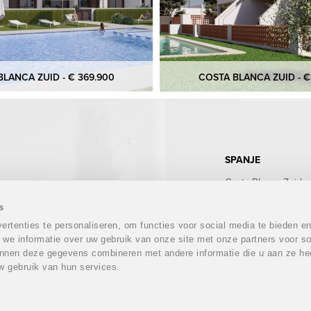
LANCA ZUID - € 369.900
COSTA BLANCA ZUID - €
SPANJE
Costa Blanca Zuid
Costa Blanca Noord
Costa Calida
s
Costa del Sol
rtenties te personaliseren, om functies voor social media te bieden e
Costa Almeria
 we informatie over uw gebruik van onze site met onze partners voor so
Costa Tropical
nnen deze gegevens combineren met andere informatie die u aan ze hee
Costa Brava
w gebruik van hun services.
Mallorca
Ibiza
Tenerife