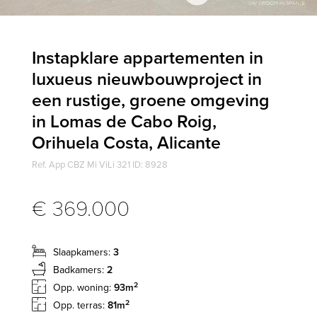
Instapklare appartementen in
luxueus nieuwbouwproject in
een rustige, groene omgeving
in Lomas de Cabo Roig,
Orihuela Costa, Alicante
Ref. App CBZ Mi ViLi 321 ID: 8928
€ 369.000
Slaapkamers:
3
Badkamers:
2
2
Opp. woning:
93m
2
Opp. terras:
81m