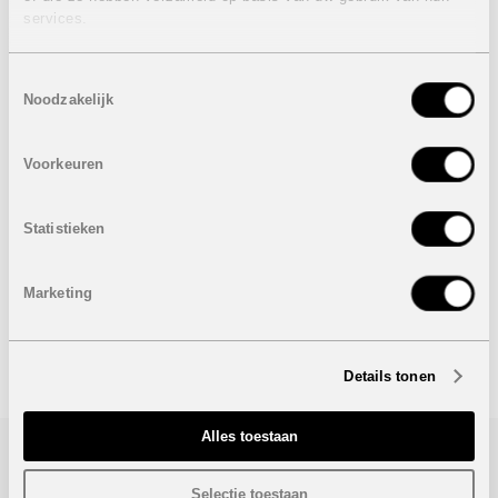
services.
INSTAPKLAAR:
Eigenschappen laatste gelijkvloers appartement:
Toestemmingsselectie
2 Slaapkamers
Noodzakelijk
2 Badkamers
Bebouwde oppervlakte: 78 m²
Terras: 38 m²
Voorkeuren
Ondergrondse autostaanplaats en berging
Inclusief meubels
Statistieken
Prijs:
369.000 euro
Marketing
Onder voorbehoud van eventuele prijswijzigingen.
STUUR NAAR EEN VRIEND
Details tonen
Alles toestaan
Bezoek/infoaanvraag
Selectie toestaan