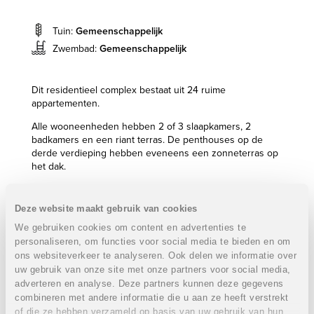
Tuin:
Gemeenschappelijk
Zwembad:
Gemeenschappelijk
Dit residentieel complex bestaat uit 24 ruime
appartementen.
Alle wooneenheden hebben 2 of 3 slaapkamers, 2
badkamers en een riant terras. De penthouses op de
derde verdieping hebben eveneens een zonneterras op
het dak.
Daarnaast zijn er verschillende gemeenschappelijke
faciliteiten zoals een fitnessruimte, een barbecue zone
Deze website maakt gebruik van cookies
en een design zwembad met een apart kindergedeelte
We gebruiken cookies om content en advertenties te
en een jacuzzi.
personaliseren, om functies voor social media te bieden en om
Op wandelafstand zijn er 2 moderne winkelcentra met
ons websiteverkeer te analyseren. Ook delen we informatie over
niet enkel een uitgebreid aanbod aan winkels om te
uw gebruik van onze site met onze partners voor social media,
shoppen maar ook verschillende bars en restaurants.
adverteren en analyse. Deze partners kunnen deze gegevens
Ondanks dat u alle faciliteiten in de nabije omgeving hebt,
combineren met andere informatie die u aan ze heeft verstrekt
is dit project toch zeer rustig gelegen.
of die ze hebben verzameld op basis van uw gebruik van hun