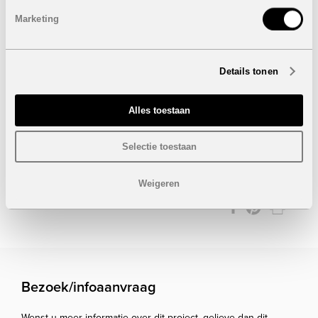
Autostaanplaats (ondergronds of bovengronds)
Ondergrondse berging
Marketing
Badkamers met vloerverwarming
Elektrische rolluiken
Elektrische keukentoestellen: Oven, microgolf, koelkast
met vriesvak, afwasmachine, wasmachine, kookplaat en
Details tonen
dampkap
Airconditioning koud/warm
Volledig meubelpakket
Alles toestaan
De foto's zijn van de modelwoning.
Selectie toestaan
Onder voorbehoud van eventuele prijswijzigingen.
Weigeren
STUUR NAAR EEN VRIEND
Bezoek/infoaanvraag
Wenst u meer informatie over dit project, gelieve dan dit