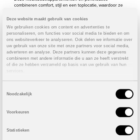
combineren comfort, stijl en een toplocatie, waardoor ze
niet alleen ideaal zijn als woonplek, maar ook als
waardevolle investering voor de toekomst.
Deze website maakt gebruik van cookies
Eigenschappen gelijkvloerse appartementen:
We gebruiken cookies om content en advertenties te
personaliseren, om functies voor social media te bieden en om
2 Slaapkamers
ons websiteverkeer te analyseren. Ook delen we informatie over
2 Badkamers
uw gebruik van onze site met onze partners voor social media,
Bebouwde oppervlakte: van 72 m² tot 79 m²
adverteren en analyse. Deze partners kunnen deze gegevens
Terras: 37 m² tot 65 m²
combineren met andere informatie die u aan ze heeft verstrekt
of die ze hebben verzameld op basis van uw gebruik van hun
Prijzen van
322.000 euro
tot
352.000 euro
services.
Eigenschappen penthouse appartementen:
2 Slaapkamers
Toestemmingsselectie
2 Badkamers
Noodzakelijk
Bebouwde oppervlakte: van 72 m² tot 78 m²
Terras: 19 m² tot 30 m²
Dakterras: van 66 m² tot 79 m²
Voorkeuren
Prijzen van
342.000 euro
tot
369.000 euro
Statistieken
Inclusief: