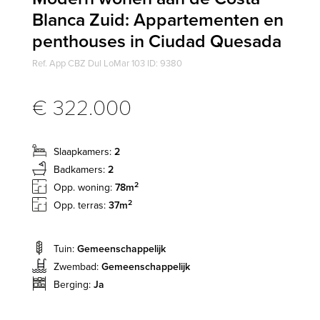
Blanca Zuid: Appartementen en
penthouses in Ciudad Quesada
Ref. App CBZ Dul LoMar 103 ID: 9380
€ 322.000
Slaapkamers:
2
Badkamers:
2
2
Opp. woning:
78m
2
Opp. terras:
37m
Tuin:
Gemeenschappelijk
Zwembad:
Gemeenschappelijk
Berging:
Ja