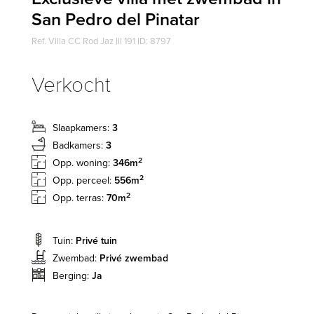
San Pedro del Pinatar
Ref. Villa CC Rod Jaz lll 191 ID: 8797
Verkocht
Slaapkamers:
3
Badkamers:
3
2
Opp. woning:
346m
2
Opp. perceel:
556m
2
Opp. terras:
70m
Tuin:
Privé tuin
Zwembad:
Privé zwembad
Berging:
Ja