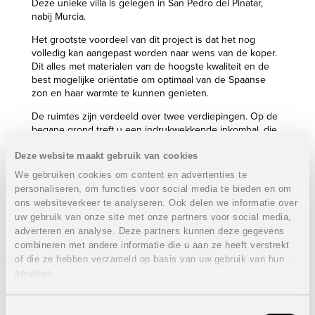
Deze unieke villa is gelegen in San Pedro del Pinatar,
nabij Murcia.
Het grootste voordeel van dit project is dat het nog
volledig kan aangepast worden naar wens van de koper.
Dit alles met materialen van de hoogste kwaliteit en de
best mogelijke oriëntatie om optimaal van de Spaanse
zon en haar warmte te kunnen genieten.
De ruimtes zijn verdeeld over twee verdiepingen. Op de
begane grond treft u een indrukwekkende inkomhal, die
u leidt naar de keuken en de woonkamer. Aansluitend
zijn er ook nog een eerste slaap- en badkamer, een
Deze website maakt gebruik van cookies
ruime garage met plaats voor 2 wagens, een
We gebruiken cookies om content en advertenties te
wasruimte/berging en een fitnessruimte. Op de bovenste
personaliseren, om functies voor social media te bieden en om
etage bevinden zich de overige 2 slaap- en badkamers,
ons websiteverkeer te analyseren. Ook delen we informatie over
een kantoorruimte en 3 riante zonneterrassen.
uw gebruik van onze site met onze partners voor social media,
adverteren en analyse. Deze partners kunnen deze gegevens
Eigenschappen villa
VERKOCHT
combineren met andere informatie die u aan ze heeft verstrekt
3 Slaapkamers
of die ze hebben verzameld op basis van uw gebruik van hun
3 Badkamers
services.
Bebouwde oppervlakte: 346 m²
Oppervlakte perceel: 556 m²
Oppervlakte terrassen: 70 m²
Toestemmingsselectie