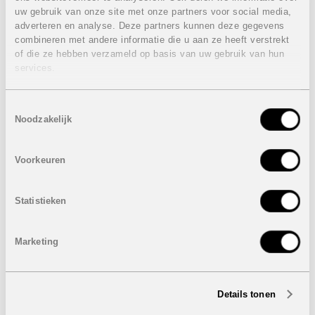
volwassenen. Het is de perfecte plek voor een biertje,
uw gebruik van onze site met onze partners voor social media,
lunch, diner, of een glas wijn met vrienden.
adverteren en analyse. Deze partners kunnen deze gegevens
combineren met andere informatie die u aan ze heeft verstrekt
Deze voortreffelijke villa’s zijn ontworpen om een ideaal
of die ze hebben verzameld op basis van uw gebruik van hun
evenwicht te vinden tussen binnen en buiten.
services.
Eigenschappen laatste villa Perigord:
VERKOCHT
3 Slaapkamers
Toestemmingsselectie
4 Badkamers
Noodzakelijk
1 Gastentoilet
Bebouwde oppervlakte: van 160 m²
Perceel: 385 m²
Voorkeuren
Kelder: van 169 m²
Dakterras: 56 m²
Privaat zwembad: van 17,5 m²
Statistieken
VERKOCHT
Marketing
Eigenschappen laatste villa Perigord Special:
VERKOCHT
3 Slaapkamers
Details tonen
5 Badkamers
1 Gastentoilet