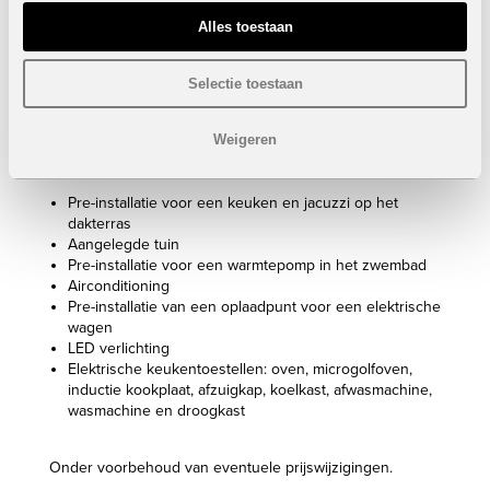
Bebouwde oppervlakte: van 199 m²
Alles toestaan
Perceel: 471 m²
Kelder: van 145 m²
Dakterras: 64,5 m²
Selectie toestaan
Privaat zwembad: van 23,4 m²
VERKOCHT
Weigeren
Inclusief:
Pre-installatie voor een keuken en jacuzzi op het
dakterras
Aangelegde tuin
Pre-installatie voor een warmtepomp in het zwembad
Airconditioning
Pre-installatie van een oplaadpunt voor een elektrische
wagen
LED verlichting
Elektrische keukentoestellen: oven, microgolfoven,
inductie kookplaat, afzuigkap, koelkast, afwasmachine,
wasmachine en droogkast
Onder voorbehoud van eventuele prijswijzigingen.