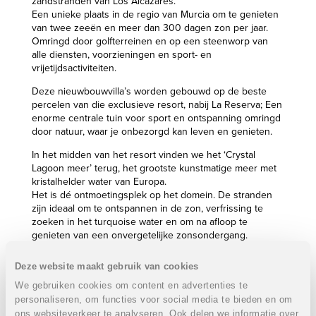
zandstranden van Los Alcázares.
Een unieke plaats in de regio van Murcia om te genieten
van twee zeeën en meer dan 300 dagen zon per jaar.
Omringd door golfterreinen en op een steenworp van
alle diensten, voorzieningen en sport- en
vrijetijdsactiviteiten.
Deze nieuwbouwvilla’s worden gebouwd op de beste
percelen van die exclusieve resort, nabij La Reserva; Een
enorme centrale tuin voor sport en ontspanning omringd
door natuur, waar je onbezorgd kan leven en genieten.
In het midden van het resort vinden we het ‘Crystal
Lagoon meer’ terug, het grootste kunstmatige meer met
kristalhelder water van Europa.
Het is dé ontmoetingsplek op het domein. De stranden
zijn ideaal om te ontspannen in de zon, verfrissing te
zoeken in het turquoise water en om na afloop te
genieten van een onvergetelijke zonsondergang.
Naast tal van sportfaciliteiten en recreatiemogelijkheden,
Deze website maakt gebruik van cookies
beschikt het resort over een Beach Club.
De Beach Club heeft een spectaculair uitzicht op het
We gebruiken cookies om content en advertenties te
meer, en geeft direct uit op het strand, met zijn chill-out
personaliseren, om functies voor social media te bieden en om
terras en speel- en relaxruimtes voor kinderen en
ons websiteverkeer te analyseren. Ook delen we informatie over