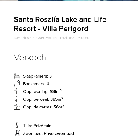
Santa Rosalía Lake and Life
Resort - Villa Perigord
Ref. Villa CC SantRos JDG Peri 304 ID: 8818
Verkocht
Slaapkamers:
3
Badkamers:
4
2
Opp. woning:
166m
2
Opp. perceel:
385m
2
Opp. dakterras:
56m
Tuin:
Privé tuin
Zwembad:
Privé zwembad