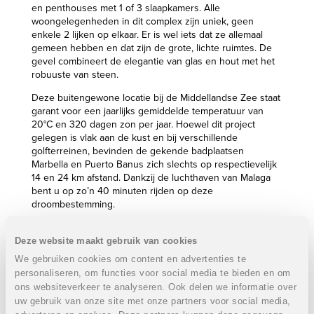
en penthouses met 1 of 3 slaapkamers. Alle
woongelegenheden in dit complex zijn uniek, geen
enkele 2 lijken op elkaar. Er is wel iets dat ze allemaal
gemeen hebben en dat zijn de grote, lichte ruimtes. De
gevel combineert de elegantie van glas en hout met het
robuuste van steen.
Deze buitengewone locatie bij de Middellandse Zee staat
garant voor een jaarlijks gemiddelde temperatuur van
20°C en 320 dagen zon per jaar. Hoewel dit project
gelegen is vlak aan de kust en bij verschillende
golfterreinen, bevinden de gekende badplaatsen
Marbella en Puerto Banus zich slechts op respectievelijk
14 en 24 km afstand. Dankzij de luchthaven van Malaga
bent u op zo’n 40 minuten rijden op deze
droombestemming.
Eigenschappen appartementen met 3 slaapkamers:
VERKOCHT
Deze website maakt gebruik van cookies
We gebruiken cookies om content en advertenties te
3 slaapkamers
personaliseren, om functies voor social media te bieden en om
2 badkamers
ons websiteverkeer te analyseren. Ook delen we informatie over
VERKOCHT
uw gebruik van onze site met onze partners voor social media,