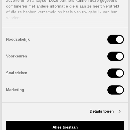
adverteren en analyse. Deze partners kunnen deze gegevens
combineren met andere informatie die u aan ze heeft verstrekt
of die ze hebben verzameld op basis van uw gebruik van hun
services.
Toestemmingsselectie
Noodzakelijk
Voorkeuren
Statistieken
Marketing
Onder voorbehoud van eventuele prijswijzigingen.
Details tonen
STUUR NAAR EEN VRIEND
Alles toestaan