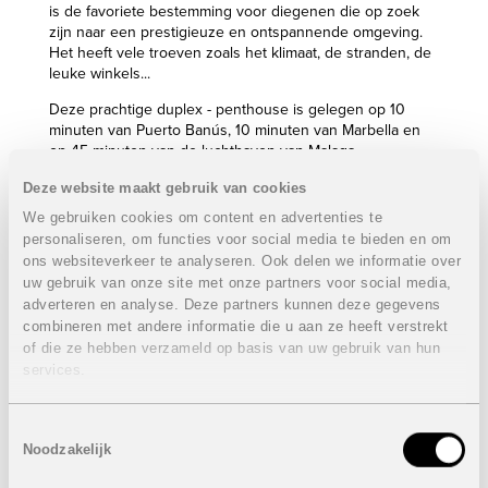
is de favoriete bestemming voor diegenen die op zoek
zijn naar een prestigieuze en ontspannende omgeving.
Het heeft vele troeven zoals het klimaat, de stranden, de
leuke winkels...
Deze prachtige duplex - penthouse is gelegen op 10
minuten van Puerto Banús, 10 minuten van Marbella en
op 45 minuten van de luchthaven van Malaga.
Eigenschappen duplex - penthouse:
VERKOCHT
Deze website maakt gebruik van cookies
We gebruiken cookies om content en advertenties te
3 Slaapkamers met elk een private badkamer
personaliseren, om functies voor social media te bieden en om
Bebouwde oppervlakte: 265 m²
ons websiteverkeer te analyseren. Ook delen we informatie over
Terrassen: 200 m²
uw gebruik van onze site met onze partners voor social media,
Tuin: 180 m²
adverteren en analyse. Deze partners kunnen deze gegevens
Dakterras: 80 m²
Eerste verdieping met open woon- en eetkamer
combineren met andere informatie die u aan ze heeft verstrekt
Vloerverwarming
of die ze hebben verzameld op basis van uw gebruik van hun
Hoge plafonds
services.
Hightech keuken met 2 ovens, een grote ijskast,
wijnkoeler, kookvuur, dampkap...
Dakterras met mogelijkheid voor het plaatsen van een
Toestemmingsselectie
jacuzzi
Noodzakelijk