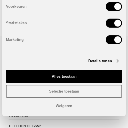
Onder voorbehoud van eventuele prijswijzigingen.
Voorkeuren
STUUR NAAR EEN VRIEND
Statistieken
Marketing
Bezoek/infoaanvraag
Details tonen
Wenst u meer informatie over dit project, gelieve dan dit
formulier in te vullen. Wij houden u zo snel mogelijk op de
hoogte.
Alles toestaan
Selectie toestaan
Weigeren