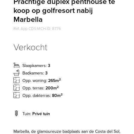
Prachtige duplex penthouse te
koop op golfresort nabij
Marbella
Ref. App CDS MCH ID: 8776
Verkocht
Slaapkamers:
3
Badkamers:
3
2
Opp. woning:
265m
2
Opp. terras:
200m
2
Opp. dakterras:
80m
Tuin:
Privé tuin
Marbella, de glamoureuze badplaats aan de Costa del Sol,