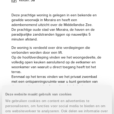
Kelder:
Ja
Deze prachtige woning is gelegen in een bekende en
gewilde woonwijk in Moraira en heeft een
adembenemend uitzicht over de Middellandse Zee.
De prachtige oude stad van Moraira, de haven en de
paradijselijke zandstranden liggen op nauwelijks 5
minuten afstand.
De woning is verdeeld over drie verdiepingen die
verbonden worden door een lift.
Op de hoofdverdieping vinden we het woongedeelte, de
volledig open keuken aansluitend op de eetkamer en
woonkamer van waaruit u direct toegang heeft tot het
terras.
Eenmaal op het terras vinden we het privaat zwembad
met een ontspanningsruimte waar u kunt genieten van
de zon en het uitzicht of een diner bij de barbecue.
Deze website maakt gebruik van cookies
Op dezelfde verdieping, aan de andere kant van de
woning, vinden we de hoofdslaapkamer met dressing en
We gebruiken cookies om content en advertenties te
badkamer.
personaliseren, om functies voor social media te bieden en om
Op de eerste verdieping bevinden zich nog drie
ons websiteverkeer te analyseren. Ook delen we informatie over