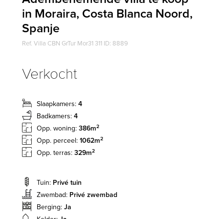
in Moraira, Costa Blanca Noord,
Spanje
Ref. Villa CBN GrTur Mor31 311 ID: 8889
Verkocht
Slaapkamers:
4
Badkamers:
4
2
Opp. woning:
386m
2
Opp. perceel:
1062m
2
Opp. terras:
329m
Tuin:
Privé tuin
Zwembad:
Privé zwembad
Berging:
Ja