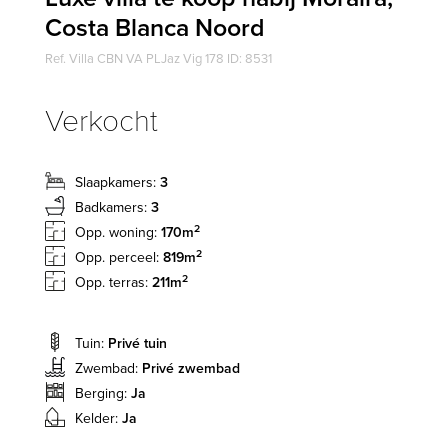
Costa Blanca Noord
Ref. Villa CBN VA PLJaz Vig 178 ID: 8531
Verkocht
Slaapkamers:
3
Badkamers:
3
2
Opp. woning:
170m
2
Opp. perceel:
819m
2
Opp. terras:
211m
Tuin:
Privé tuin
Zwembad:
Privé zwembad
Berging:
Ja
Kelder:
Ja