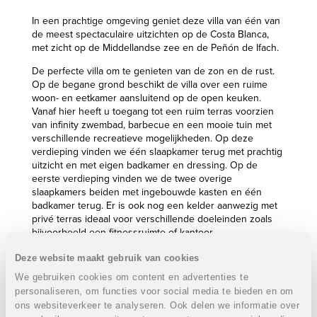
In een prachtige omgeving geniet deze villa van één van
de meest spectaculaire uitzichten op de Costa Blanca,
met zicht op de Middellandse zee en de Peñón de Ifach.
De perfecte villa om te genieten van de zon en de rust.
Op de begane grond beschikt de villa over een ruime
woon- en eetkamer aansluitend op de open keuken.
Vanaf hier heeft u toegang tot een ruim terras voorzien
van infinity zwembad, barbecue en een mooie tuin met
verschillende recreatieve mogelijkheden. Op deze
verdieping vinden we één slaapkamer terug met prachtig
uitzicht en met eigen badkamer en dressing. Op de
eerste verdieping vinden we de twee overige
slaapkamers beiden met ingebouwde kasten en één
badkamer terug. Er is ook nog een kelder aanwezig met
privé terras ideaal voor verschillende doeleinden zoals
bijvoorbeeld een fitnessruimte of kantoor.
Gelegen in een luxe woonwijk die uitsluitend toegankelijk
Deze website maakt gebruik van cookies
is voor de eigenaars. Met percelen die u
We gebruiken cookies om content en advertenties te
adembenemende uitzichten bieden op zee. Een ideaal
personaliseren, om functies voor social media te bieden en om
gebied voor zij die een unieke luxe villa wensen aan te
ons websiteverkeer te analyseren. Ook delen we informatie over
kopen met een design dat aan de persoonlijke wensen is