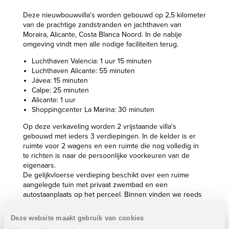
Deze nieuwbouwvilla's worden gebouwd op 2,5 kilometer
van de prachtige zandstranden en jachthaven van
Moraira, Alicante, Costa Blanca Noord. In de nabije
omgeving vindt men alle nodige faciliteiten terug.
Luchthaven Valencia: 1 uur 15 minuten
Luchthaven Alicante: 55 minuten
Jávea: 15 minuten
Calpe: 25 minuten
Alicante: 1 uur
Shoppingcenter La Marina: 30 minuten
Op deze verkaveling worden 2 vrijstaande villa's
gebouwd met ieders 3 verdiepingen. In de kelder is er
ruimte voor 2 wagens en een ruimte die nog volledig in
te richten is naar de persoonlijke voorkeuren van de
eigenaars.
De gelijkvloerse verdieping beschikt over een ruime
aangelegde tuin met privaat zwembad en een
autostaanplaats op het perceel. Binnen vinden we reeds
1 slaapkamer met en-suite badkamer, een ruime woon- en
eetkamer met open keuken en berging.
Deze website maakt gebruik van cookies
De eerste verdieping beschikt over 2 slaapkamers met 2