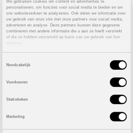
We gebruiken cookies om content en advertenties te
en-suite badkamers en een terras.
personaliseren, om functies voor social media te bieden en om
Eigenschappen villa 1:
VERKOCHT
ons websiteverkeer te analyseren. Ook delen we informatie over
uw gebruik van onze site met onze partners voor social media,
3 Slaapkamers
adverteren en analyse. Deze partners kunnen deze gegevens
3 Badkamers
combineren met andere informatie die u aan ze heeft verstrekt
Bebouwde oppervlakte: 476 m²
of die ze hebben verzameld op basis van uw gebruik van hun
Terras: 132 m²
services.
Zuid-georiënteerd
Garage
Privaat zwembad: 35 m²
Toestemmingsselectie
Perceel: 826 m²
Noodzakelijk
VERKOCHT
Eigenschappen villa 2:
VERKOCHT
Voorkeuren
3 Slaapkamers
3 Badkamers
Statistieken
Bebouwde oppervlakte: 510 m²
Terras: 130 m²
Zuid-georiënteerd
Marketing
Garage
Privaat zwembad: 35 m²
Perceel: 801 m²