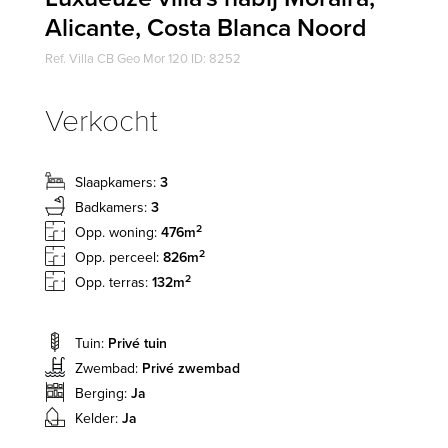
Alicante, Costa Blanca Noord
Ref. Villa CB Geo Mor 120 ID: 8252
Verkocht
Slaapkamers:
3
Badkamers:
3
2
Opp. woning:
476m
2
Opp. perceel:
826m
2
Opp. terras:
132m
Tuin:
Privé tuin
Zwembad:
Privé zwembad
Berging:
Ja
Kelder:
Ja