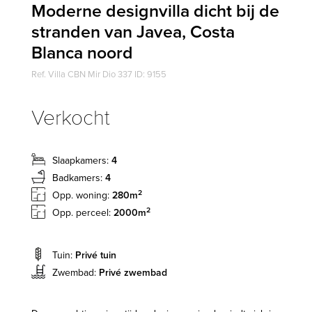
Moderne designvilla dicht bij de
stranden van Javea, Costa
Blanca noord
Ref. Villa CBN Mir Dio 337 ID: 9155
Verkocht
Slaapkamers:
4
Badkamers:
4
2
Opp. woning:
280m
2
Opp. perceel:
2000m
Tuin:
Privé tuin
Zwembad:
Privé zwembad