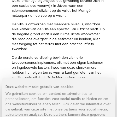
Deze prachtige eigentijdse designwoning bevindt zich in
een exclusieve woonwijk in Jávea, waar een
adembenemend uitzicht op de vallei, het Montgó
natuurpark en de zee op u wacht.
De villa is ontworpen met meerdere niveaus, waardoor
elke kamer van de villa een spectaculair uitzicht biedt. Op
de begane grond vindt u een ruime, lichte woonkamer
die naadloos overgaat in de eetkamer en keuken, allen
met toegang tot het terras met een prachtig infinity
zwembad.
Op de eerste verdieping bevinden zich drie
tweepersoonsslaapkamers, elk met een eigen badkamer
en ingebouwde kasten. Twee van deze slaapkamers
hebben hun eigen terras waar u kunt genieten van het
schitterende uitzicht. De kelder herbergt een
fitnessruimte en een royale slaapkamer met kleedkamer
Deze website maakt gebruik van cookies
en eigen badkamer.
We gebruiken cookies om content en advertenties te
Omringd door een weelderige tuin, biedt deze villa een
personaliseren, om functies voor social media te bieden en om
perfecte setting om te ontspannen en te genieten. Met
ons websiteverkeer te analyseren. Ook delen we informatie over
hoogwaardige afwerkingen van gerenommeerde merken,
uw gebruik van onze site met onze partners voor social media,
is de villa ontworpen en gebouwd volgens de hoogste
adverteren en analyse. Deze partners kunnen deze gegevens
kwaliteitsnormen. Het omvat voorzieningen zoals