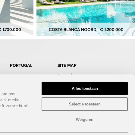
 1.700.000
COSTA BLANCA NOORD - € 1.200.000
PORTUGAL
SITE MAP
Aanbod
Doe de test
Gratis Infopakket
Alles toestaan
Magazine
n om ons
Bezichtigingstrips
cial media,
Infodagen
Selectie toestaan
ft verstrekt of
Beurs
Nieuws
Contact
Weigeren
Privacy policy