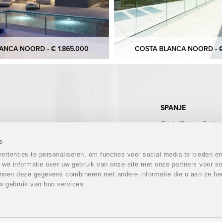
ANCA NOORD - € 1.865.000
COSTA BLANCA NOORD - €
SPANJE
Costa Blanca Zuid
Costa Blanca Noord
Costa Calida
s
Costa del Sol
rtenties te personaliseren, om functies voor social media te bieden e
Costa Almeria
 we informatie over uw gebruik van onze site met onze partners voor so
Costa Tropical
nnen deze gegevens combineren met andere informatie die u aan ze hee
Costa Brava
w gebruik van hun services.
Mallorca
Ibiza
Tenerife