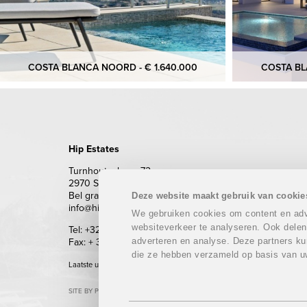
COSTA BLANCA NOORD - € 1.640.000
COSTA BL
Hip Estates
Turnhoutsebaan 72
2970 Schilde
Bel gratis 0800 62 500 (enkel vanuit België)
Deze website maakt gebruik van cookie
info@hipestates.com
We gebruiken cookies om content en adve
websiteverkeer te analyseren. Ook delen
Tel: +32 (0)3 283 87 87
adverteren en analyse. Deze partners ku
Fax: + 32 (0)3 293 69 62
die ze hebben verzameld op basis van u
Laatste update: 07/08/2026
SITE BY PLUG