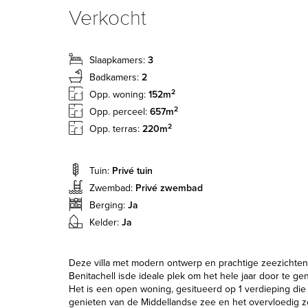
Verkocht
Slaapkamers:
3
Badkamers:
2
2
Opp. woning:
152m
2
Opp. perceel:
657m
2
Opp. terras:
220m
Tuin:
Privé tuin
Zwembad:
Privé zwembad
Berging:
Ja
Kelder:
Ja
Deze villa met modern ontwerp en prachtige zeezichten
Benitachell isde ideale plek om het hele jaar door te gen
Het is een open woning, gesitueerd op 1 verdieping die 
genieten van de Middellandse zee en het overvloedig zo