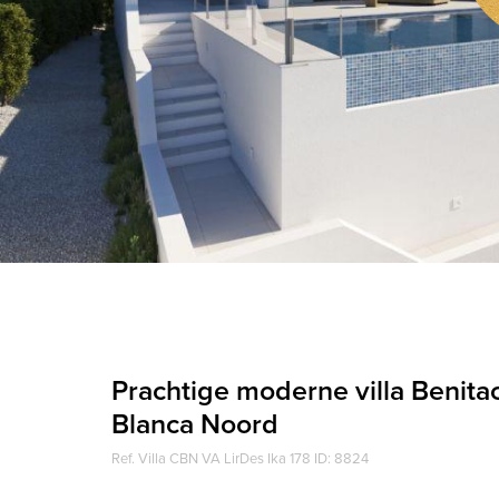
Prachtige moderne villa Benitac
Blanca Noord
Ref. Villa CBN VA LirDes Ika 178 ID: 8824