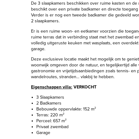
De 3 slaapkamers beschikken over ruime kasten en de
beschikt over een private badkamer en directe toegang t
Verder is er nog een tweede badkamer die gedeeld wor
2 slaapkamers.
Er is een ruime woon- en eetkamer voorzien die toegang
ruime terras dat in verbinding staat met het zwembad en
volledig uitgeruste keuken met wasplaats, een overdekt
garage.
Deze exclusieve locatie maakt het mogelijk om te genie
woonwijk omgeven door de natuur, en tegelijkertijd alle 
gastronomie en vrijetijdsaanbiedingen zoals tennis- en
wandelroutes, stranden… vlakbij te hebben.
Eigenschappen villa:
VERKOCHT
3 Slaapkamers
2 Badkamers
Bebouwde oppervlakte: 152 m²
Terras: 220 m²
Perceel: 657 m²
Privaat zwembad
Garage