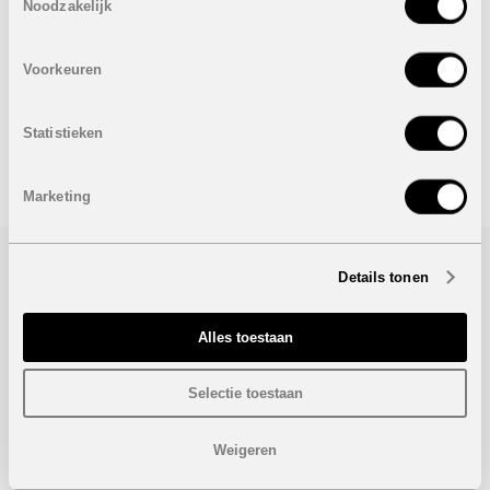
Noodzakelijk
2 Badkamers
Bebouwde oppervlakte: 101 m²
Berging
Voorkeuren
Onder voorbehoud van eventuele prijswijzigingen.
Statistieken
STUUR NAAR EEN VRIEND
Marketing
Details tonen
Bezoek/infoaanvraag
Wenst u meer informatie over dit project, gelieve dan dit
Alles toestaan
formulier in te vullen. Wij houden u zo snel mogelijk op de
hoogte.
Selectie toestaan
Weigeren