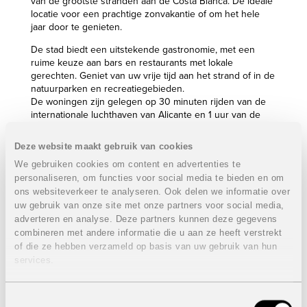
van de grootste stranden aan de Costa Blanca. De ideale
locatie voor een prachtige zonvakantie of om het hele
jaar door te genieten.
De stad biedt een uitstekende gastronomie, met een
ruime keuze aan bars en restaurants met lokale
gerechten. Geniet van uw vrije tijd aan het strand of in de
natuurparken en recreatiegebieden.
De woningen zijn gelegen op 30 minuten rijden van de
internationale luchthaven van Alicante en 1 uur van de
luchthaven Murcia-Corvera.
Deze website maakt gebruik van cookies
Het complex telt in het totaal 12 appartementen op vier
verdiepingen. De woningen hebben twee of drie
We gebruiken cookies om content en advertenties te
slaapkamers en twee badkamers, ruime terrassen en
personaliseren, om functies voor social media te bieden en om
grote woon- en eetkamers. Alle appartementen
ons websiteverkeer te analyseren. Ook delen we informatie over
beschikken over een eigen zonneterras en berging. Het
uw gebruik van onze site met onze partners voor social media,
gebouw heeft een jacuzzi op de begane grond voor
adverteren en analyse. Deze partners kunnen deze gegevens
gemeenschappelijk gebruik en een ondergrondse
combineren met andere informatie die u aan ze heeft verstrekt
parkeergarage.
of die ze hebben verzameld op basis van uw gebruik van hun
services.
Eigenschappen appartement:
VERKOCHT
Gelegen op de derde verdieping
Toestemmingsselectie
3 Slaapkamers