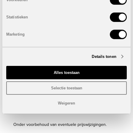
2 of 3 Slaapkamers
2 Badkamers
Bebouwde oppervlakte: 74 m² tot 127 m²
Statistieken
Terras: 10 m² tot 28 m²
verkocht
Marketing
Penthouse op de vierde verdieping:
2 Slaapkamers
Details tonen
2 Badkamers
Bebouwde oppervlakte: 95 m²
Terras: 33 m²
Alles toestaan
Dakterras: 20 m²
Prijs:
298.000 euro
Selectie toestaan
Pre- installatie:
Airco
Weigeren
Elektrische keukentoestellen
Onder voorbehoud van eventuele prijswijzigingen.