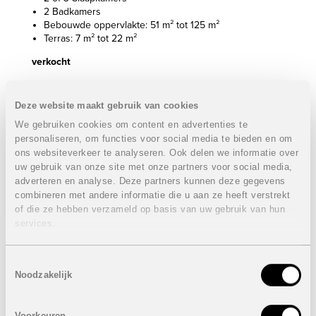
2 Badkamers
Bebouwde oppervlakte: 51 m² tot 125 m²
Terras: 7 m² tot 22 m²
verkocht
Appartement op de eerste verdieping:
Deze website maakt gebruik van cookies
2 Slaapkamers
2 Badkamers
We gebruiken cookies om content en advertenties te
Bebouwde oppervlakte: 97 m²
personaliseren, om functies voor social media te bieden en om
Terras: 20 m²
ons websiteverkeer te analyseren. Ook delen we informatie over
uw gebruik van onze site met onze partners voor social media,
Prijs:
300.000 euro
adverteren en analyse. Deze partners kunnen deze gegevens
Appartement op de tweede verdieping:
combineren met andere informatie die u aan ze heeft verstrekt
of die ze hebben verzameld op basis van uw gebruik van hun
2 Slaapkamers
services.
2 Badkamers
Bebouwde oppervlakte: 87 m²
Terras: 20 m²
Toestemmingsselectie
Noodzakelijk
Prijs:
305.000 euro
Appartementen op de derde verdieping:
verkocht
Voorkeuren