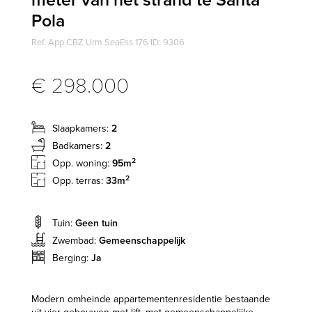
Pola
Ref. App CBZ Urm SeaEss 176 ID: 9306
€ 298.000
Slaapkamers:
2
Badkamers:
2
2
Opp. woning:
95m
2
Opp. terras:
33m
Tuin:
Geen tuin
Zwembad:
Gemeenschappelijk
Berging:
Ja
Modern omheinde appartementenresidentie bestaande