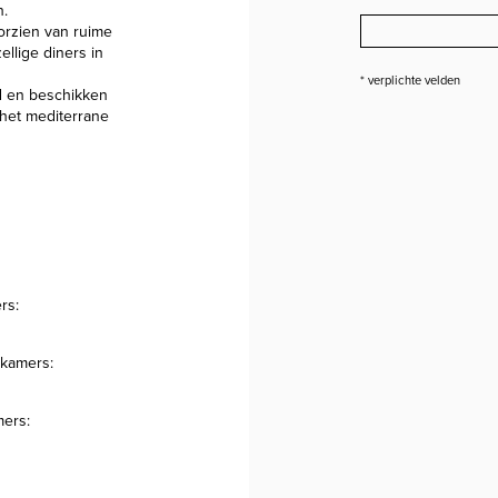
n.
orzien van ruime
llige diners in
* verplichte velden
d en beschikken
 het mediterrane
rs:
pkamers:
ers: