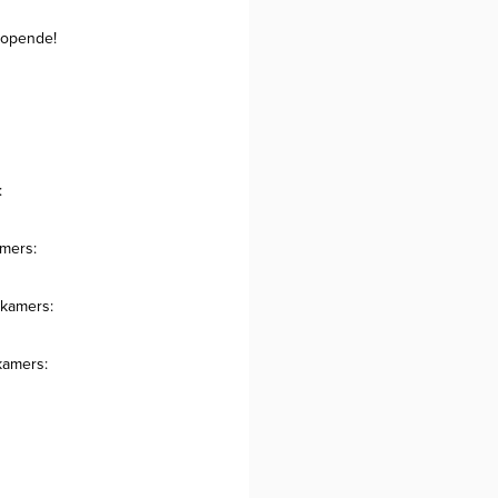
 lopende!
:
mers:
pkamers:
kamers: