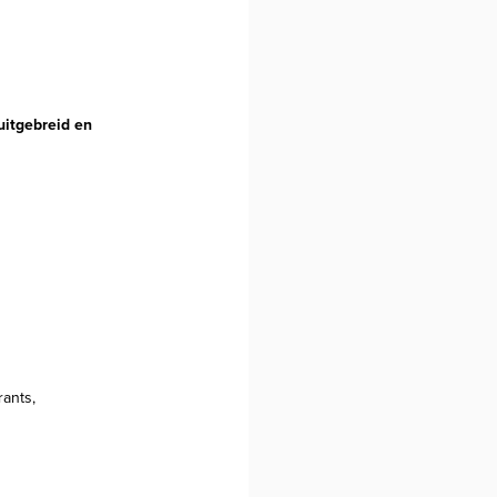
uitgebreid en
rants,