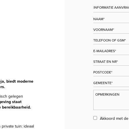
eja, biedt moderne
rs.
gisch gelegen
eving staat
 bereikbaarheid.
Akkoord met d
rivate tuin: ideaal