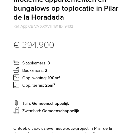
bungalows op toplocatie in Pilar
de la Horadada
Ref. App CB VA XXXVIII 181 ID: 9432
€ 294.900
Slaapkamers:
3
Badkamers:
2
2
Opp. woning:
100m
2
Opp. terras:
25m
Tuin:
Gemeenschappelijk
Zwembad:
Gemeenschappelijk
Ontdek dit exclusieve nieuwbouwproject in Pilar de la