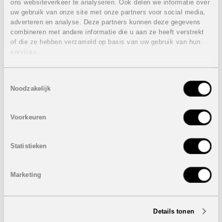
ons websiteverkeer te analyseren. Ook delen we informatie over
Terras: van 25 m² tot 29 m²
uw gebruik van onze site met onze partners voor social media,
Prijzen van
294.900 euro
tot
324.900 euro
adverteren en analyse. Deze partners kunnen deze gegevens
combineren met andere informatie die u aan ze heeft verstrekt
Eigenschappen penthouse appartementen op de
of die ze hebben verzameld op basis van uw gebruik van hun
tweede verdieping:
services.
3 Slaapkamers
2 Badkamers
Toestemmingsselectie
Bebouwde oppervlakte: van 76 m² tot 78 m²
Noodzakelijk
Terras: van 28 m² tot 53 m²
Dakterras: 38 m²
Voorkeuren
Prijzen van
354.900 euro
tot
414.900 euro
Eigenschappen bungalow appartementen op de
gelijkvloerse verdieping:
Statistieken
3 Slaapkamers
2 Badkamers
Marketing
Bebouwde oppervlakte: 77 m²
Terras: 33 m²
Tuin: van 57 m² tot 64 m²
Details tonen
Prijzen van
299.900 euro
tot
324.900 euro