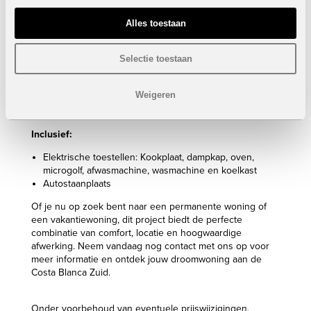
Eigenschappen bungalow penthouses:
Alles toestaan
3 Slaapkamers
2 Badkamers
Selectie toestaan
Bebouwde oppervlakte: 74 m²
Terras: 12 m²
Dakterras: 81 m²
Weigeren
Prijs:
349.900 euro
Inclusief:
Elektrische toestellen: Kookplaat, dampkap, oven,
microgolf, afwasmachine, wasmachine en koelkast
Autostaanplaats
Of je nu op zoek bent naar een permanente woning of
een vakantiewoning, dit project biedt de perfecte
combinatie van comfort, locatie en hoogwaardige
afwerking. Neem vandaag nog contact met ons op voor
meer informatie en ontdek jouw droomwoning aan de
Costa Blanca Zuid.
Onder voorbehoud van eventuele prijswijzigingen.