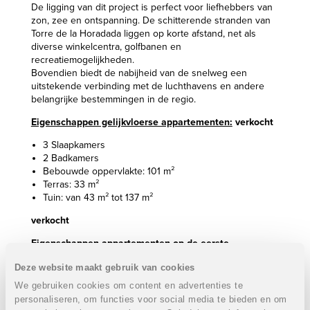
De ligging van dit project is perfect voor liefhebbers van
zon, zee en ontspanning. De schitterende stranden van
Torre de la Horadada liggen op korte afstand, net als
diverse winkelcentra, golfbanen en
recreatiemogelijkheden.
Bovendien biedt de nabijheid van de snelweg een
uitstekende verbinding met de luchthavens en andere
belangrijke bestemmingen in de regio.
Eigenschappen gelijkvloerse appartementen:
verkocht
3 Slaapkamers
2 Badkamers
Bebouwde oppervlakte: 101 m²
Terras: 33 m²
Tuin: van 43 m² tot 137 m²
verkocht
Eigenschappen appartementen op de eerste
verdieping:
Deze website maakt gebruik van cookies
3 Slaapkamers
We gebruiken cookies om content en advertenties te
2 Badkamers
personaliseren, om functies voor social media te bieden en om
Bebouwde oppervlakte: 100 m²