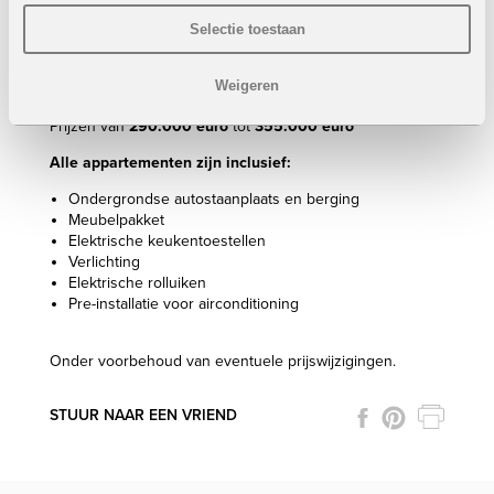
2 Slaapkamers
2 Badkamers
Selectie toestaan
Bebouwde oppervlakte: 78 m²
Terras: +-16 / 17 m²
Weigeren
Dakterras: van 46 m² tot 87 m²
Prijzen van
290.000 euro
tot
355.000 euro
Alle appartementen zijn inclusief:
Ondergrondse autostaanplaats en berging
Meubelpakket
Elektrische keukentoestellen
Verlichting
Elektrische rolluiken
Pre-installatie voor airconditioning
Onder voorbehoud van eventuele prijswijzigingen.
STUUR NAAR EEN VRIEND