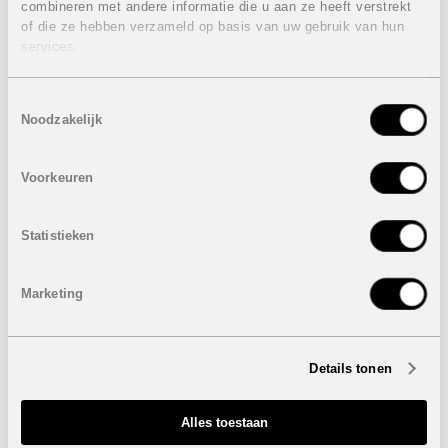
Terras: +-16 / 17 m²
combineren met andere informatie die u aan ze heeft verstrekt
Tuin: van 10 m² tot 50 m²
of die ze hebben verzameld op basis van uw gebruik van hun
services.
Prijzen van
265.000 euro
tot
325.000 euro
Eigenschappen gelijkvloers appartement:
Toestemmingsselectie
Noodzakelijk
3 Slaapkamers
2 Badkamers
Bebouwde oppervlakte: 121 m²
Voorkeuren
Terras: 59 m²
Prijs:
330.000 euro
Statistieken
Eigenschappen appartementen op de eerste
verdieping:
Marketing
2 Slaapkamers
2 Badkamers
Bebouwde oppervlakte: 78 m²
Terras: +-16 / 17 m²
Details tonen
Prijzen van
246.000 euro
tot
296.000 euro
Eigenschappen penthouse appartementen:
Alles toestaan