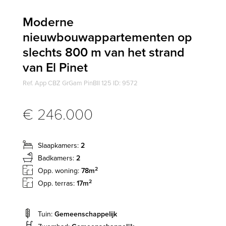
Moderne
nieuwbouwappartementen op
slechts 800 m van het strand
van El Pinet
Ref. App CBZ GrGam PinBII 125 ID: 9572
€ 246.000
Slaapkamers:
2
Badkamers:
2
2
Opp. woning:
78m
2
Opp. terras:
17m
Tuin:
Gemeenschappelijk