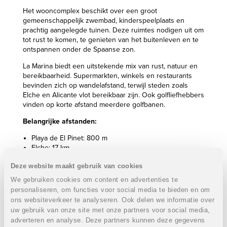
Het wooncomplex beschikt over een groot
gemeenschappelijk zwembad, kinderspeelplaats en
prachtig aangelegde tuinen. Deze ruimtes nodigen uit om
tot rust te komen, te genieten van het buitenleven en te
ontspannen onder de Spaanse zon.
La Marina biedt een uitstekende mix van rust, natuur en
bereikbaarheid. Supermarkten, winkels en restaurants
bevinden zich op wandelafstand, terwijl steden zoals
Elche en Alicante vlot bereikbaar zijn. Ook golfliefhebbers
vinden op korte afstand meerdere golfbanen.
Belangrijke afstanden:
Playa de El Pinet: 800 m
Elche: 17 km
Luchthaven Alicante–Elche: 22 km
Deze website maakt gebruik van cookies
Alicante centrum & haven: 30 km
We gebruiken cookies om content en advertenties te
Eigenschappen gelijkvloerse appartementen:
personaliseren, om functies voor social media te bieden en om
ons websiteverkeer te analyseren. Ook delen we informatie over
2 Slaapkamers
2 Badkamers
uw gebruik van onze site met onze partners voor social media,
Bebouwde oppervlakte: 78 m²
adverteren en analyse. Deze partners kunnen deze gegevens