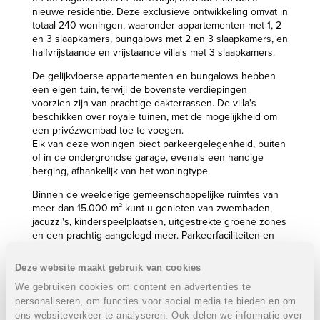
nieuwe residentie. Deze exclusieve ontwikkeling omvat in
totaal 240 woningen, waaronder appartementen met 1, 2
en 3 slaapkamers, bungalows met 2 en 3 slaapkamers, en
halfvrijstaande en vrijstaande villa's met 3 slaapkamers.
De gelijkvloerse appartementen en bungalows hebben
een eigen tuin, terwijl de bovenste verdiepingen
voorzien zijn van prachtige dakterrassen. De villa's
beschikken over royale tuinen, met de mogelijkheid om
een privézwembad toe te voegen.
Elk van deze woningen biedt parkeergelegenheid, buiten
of in de ondergrondse garage, evenals een handige
berging, afhankelijk van het woningtype.
Binnen de weelderige gemeenschappelijke ruimtes van
meer dan 15.000 m² kunt u genieten van zwembaden,
jacuzzi's, kinderspeelplaatsen, uitgestrekte groene zones
en een prachtig aangelegd meer. Parkeerfaciliteiten en
een toegangscontrole met videobewaking zijn eveneens
voorzien. Daarnaast omvat het wooncomplex een modern
Deze website maakt gebruik van cookies
sportcentrum met fitnessruimte, behandelkamers,
We gebruiken cookies om content en advertenties te
sportvelden, verwarmde zwembaden, een spa, co-
personaliseren, om functies voor social media te bieden en om
workingruimtes en een ontspanningszone.
ons websiteverkeer te analyseren. Ook delen we informatie over