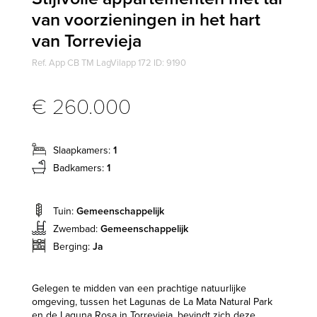
van voorzieningen in het hart
van Torrevieja
Ref. App CB TM LagVilapp 172 ID: 9190
€ 260.000
Slaapkamers:
1
Badkamers:
1
Tuin:
Gemeenschappelijk
Zwembad:
Gemeenschappelijk
Berging:
Ja
Gelegen te midden van een prachtige natuurlijke
omgeving, tussen het Lagunas de La Mata Natural Park
en de Laguna Rosa in Torrevieja, bevindt zich deze