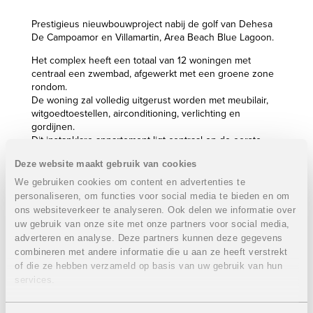
Prestigieus nieuwbouwproject nabij de golf van Dehesa
De Campoamor en Villamartin, Area Beach Blue Lagoon.
Het complex heeft een totaal van 12 woningen met
centraal een zwembad, afgewerkt met een groene zone
rondom.
De woning zal volledig uitgerust worden met meubilair,
witgoedtoestellen, airconditioning, verlichting en
gordijnen.
Dit instapklare appartement ligt centraal op de eerste
verdieping naar het westen gericht en met een prachtig
Deze website maakt gebruik van cookies
uitzicht vanaf het solarium naar de vier golfbanen en de
zee van de Costa Blanca en Costa Cálida.
We gebruiken cookies om content en advertenties te
personaliseren, om functies voor social media te bieden en om
Eigenschappen appartement:
VERKOCHT
ons websiteverkeer te analyseren. Ook delen we informatie over
uw gebruik van onze site met onze partners voor social media,
Gelegen op de eerste verdieping
adverteren en analyse. Deze partners kunnen deze gegevens
2 Slaapkamers
2 Badkamers
combineren met andere informatie die u aan ze heeft verstrekt
Bebouwde oppervlakte: 72 m²
of die ze hebben verzameld op basis van uw gebruik van hun
Dakterras: 79 m²
services.
Terras: 23 m²