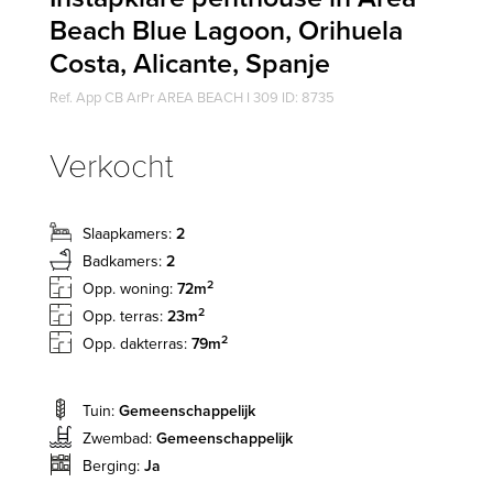
Beach Blue Lagoon, Orihuela
Costa, Alicante, Spanje
Ref. App CB ArPr AREA BEACH I 309 ID: 8735
Verkocht
Slaapkamers:
2
Badkamers:
2
2
Opp. woning:
72m
2
Opp. terras:
23m
2
Opp. dakterras:
79m
Tuin:
Gemeenschappelijk
Zwembad:
Gemeenschappelijk
Berging:
Ja