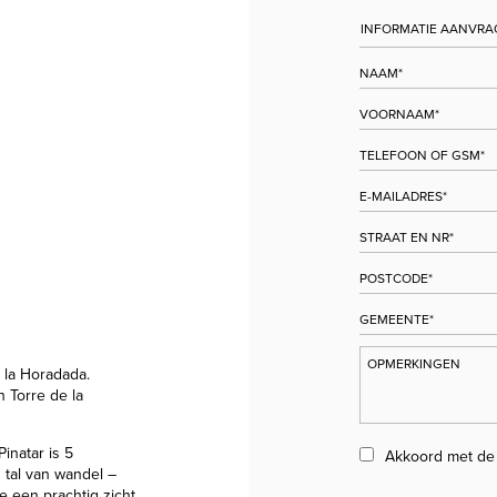
 la Horadada.
 Torre de la
inatar is 5
Akkoord met d
 tal van wandel –
e een prachtig zicht