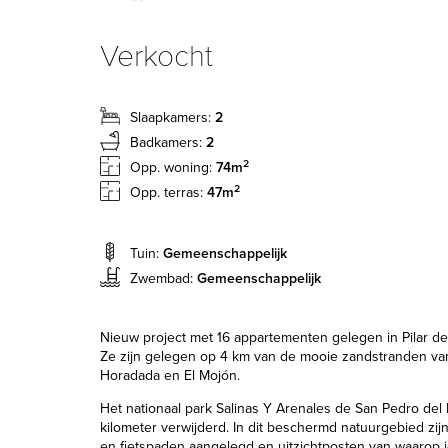
Verkocht
Slaapkamers:
2
Badkamers:
2
2
Opp. woning:
74m
2
Opp. terras:
47m
Tuin:
Gemeenschappelijk
Zwembad:
Gemeenschappelijk
Nieuw project met 16 appartementen gelegen in Pilar de
Ze zijn gelegen op 4 km van de mooie zandstranden van
Horadada en El Mojón.
Het nationaal park Salinas Y Arenales de San Pedro del P
kilometer verwijderd. In dit beschermd natuurgebied zijn
en fietspaden aangelegd en uitzichtposten van waarop j