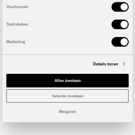
Gratis alle keukentoestellen, airco in alle kamers en
Voorkeuren
volledige inrichting
Opgelet: beelden copyright © 2017 A.J.F.
Statistieken
De foto's tonen eerdere fases.
Marketing
Details tonen
Alles toestaan
Selectie toestaan
Weigeren