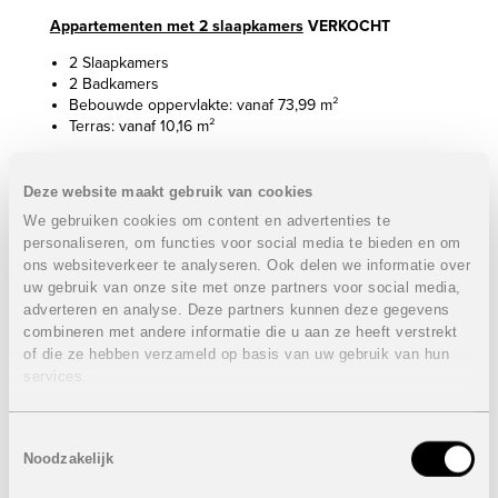
Appartementen met 2 slaapkamers
VERKOCHT
2 Slaapkamers
2 Badkamers
Bebouwde oppervlakte: vanaf 73,99 m²
Terras: vanaf 10,16 m²
Sommige appartementen beschikken nog over een eigen
tuin of een ruim dakterras.
Deze website maakt gebruik van cookies
Prijzen vanaf
VERKOCHT
We gebruiken cookies om content en advertenties te
Prijs inclusief ondergrondse staanplaats.
personaliseren, om functies voor social media te bieden en om
ons websiteverkeer te analyseren. Ook delen we informatie over
Appartement met 3 slaapkamers
VERKOCHT
uw gebruik van onze site met onze partners voor social media,
adverteren en analyse. Deze partners kunnen deze gegevens
3 Slaapkamers
combineren met andere informatie die u aan ze heeft verstrekt
2 Badkamers
of die ze hebben verzameld op basis van uw gebruik van hun
Bebouwde oppervlakte: 92 m²
services.
Terras: vanaf 10,16 m²
Dakterras: 81,30 m²
Prijs
VERKOCHT
Toestemmingsselectie
Prijs inclusief ondergrondse staanplaats.
Noodzakelijk
ACTIE: