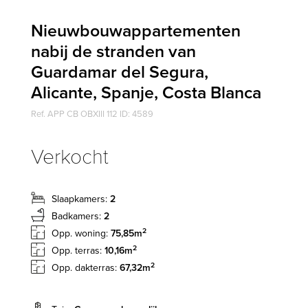
Nieuwbouwappartementen
nabij de stranden van
Guardamar del Segura,
Alicante, Spanje, Costa Blanca
Ref. APP CB OBXIII 112 ID: 4589
Verkocht
Slaapkamers:
2
Badkamers:
2
2
Opp. woning:
75,85m
2
Opp. terras:
10,16m
2
Opp. dakterras:
67,32m