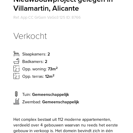
Villamartin, Alicante
Ref. App CC GrGam VaGo3 125 ID: 8766
Verkocht
Slaapkamers:
2
Badkamers:
2
2
Opp. woning:
73m
2
Opp. terras:
12m
Tuin:
Gemeenschappelijk
Zwembad:
Gemeenschappelijk
Het complex bestaat uit 112 moderne appartementen,
verdeeld over 4 gebouwen waarvan nu reeds het eerste
gebouw in verkoop is. Het domein bevindt zich in één