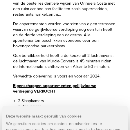
van de beste residentiële wijken van Orihuela Costa met
een ruim aanbod aan faciliteiten zoals supermarkten,
restaurants, winkelcentra…
De appartementen worden voorzien van eigen terrassen,
waarvan de gelijkvloerse verdieping nog een tuin heeft
en de derde verdieping een dakterras. Alle
appartementen beschikken eveneens over een
bovengrondse parkeerplaats.
Qua bereikbaarheid heeft u de keuze uit 2 luchthavens;
de luchthaven van Murcia-Corvera is 45 minuten rijden,
de internationale luchthaven van Alicante 50 minuten.
Verwachte oplevering is voorzien voorjaar 2024.
Eigenschappen appartementen gelijkvloerse
verdieping
VERKOCHT
2 Slaapkamers
2 Badkamers
Bebouwde oppervlakte: 73 m² of 87 m²
Deze website maakt gebruik van cookies
Oppervlakte terras: 10 m² of 13 m²
Tuin: van 39 m² tot 174 m²
We gebruiken cookies om content en advertenties te
personaliseren, om functies voor social media te bieden en om