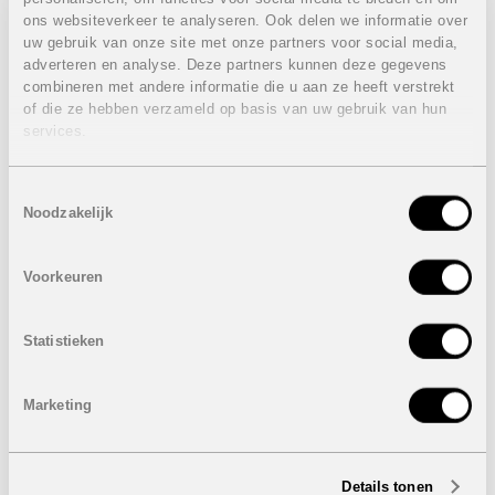
Eigenschappen laatste beschikbare appartement
ons websiteverkeer te analyseren. Ook delen we informatie over
eerste verdieping
Prijzen:
VERKOCHT
uw gebruik van onze site met onze partners voor social media,
adverteren en analyse. Deze partners kunnen deze gegevens
2 Slaapkamers
2 Badkamers
combineren met andere informatie die u aan ze heeft verstrekt
Bebouwde oppervlakte: 87 m²
of die ze hebben verzameld op basis van uw gebruik van hun
Oppervlakte terras: 10 m²
services.
Eigenschappen appartementen tweede verdieping
Prijzen:
VERKOCHT
Toestemmingsselectie
Noodzakelijk
2 Slaapkamers
2 Badkamers
Bebouwde oppervlakte: 73 m² of 87 m²
Voorkeuren
Oppervlakte terras: 10 m² of 12 m²
Eigenschappen laatste beschikbare penthouse
Prijzen:
Statistieken
VERKOCHT
3 Slaapkamers
2 Badkamers
Marketing
Bebouwde oppervlakte: 114 m²
Oppervlakte terras: 21 m²
Oppervlakte dakterras: 71 m²
Details tonen