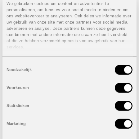
We gebruiken cookies om content en advertenties te
Eigenschappen appartement eerste verdieping:
personaliseren, om functies voor social media te bieden en om
VERKOCHT
ons websiteverkeer te analyseren. Ook delen we informatie over
uw gebruik van onze site met onze partners voor social media,
3 Slaapkamers
adverteren en analyse. Deze partners kunnen deze gegevens
2 Badkamers
combineren met andere informatie die u aan ze heeft verstrekt
Bebouwde oppervlakte: 112 m²
of die ze hebben verzameld op basis van uw gebruik van hun
Terras: 10 m²
services.
Ondergrondse autostaanplaats
Prijs:
VERKOCHT
Toestemmingsselectie
Eigenschappen penthouse appartementen:
VERKOCHT
Noodzakelijk
3 Slaapkamers
2 Badkamers
Voorkeuren
Bebouwde oppervlakte: van 99 m² tot 111 m²
Terras: van 32 m² tot 77 m²
Dakterras: van 74 m² tot 69 m²
Statistieken
Ondergrondse autostaanplaats
Prijs:
VERKOCHT
Marketing
INCLUSIEF:
Elektrische keukentoestellen: Kookplaat, dampkap,