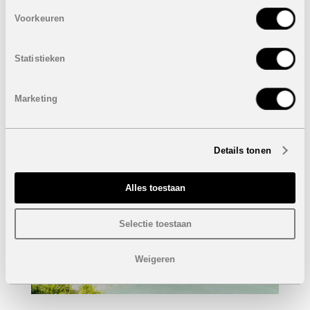
Spiegels en doucheschermen in de badkamers
Voorkeuren
Pre-installatie airconditioning
Dampkap
Ingemaakte kasten
Statistieken
LED verlichting
Marketing
Details tonen
Alles toestaan
Selectie toestaan
Weigeren