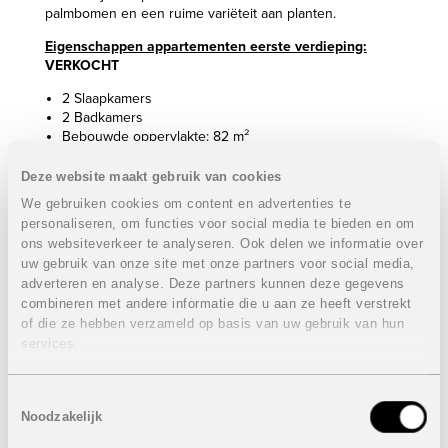
palmbomen en een ruime variëteit aan planten.
Eigenschappen appartementen eerste verdieping:
VERKOCHT
2 Slaapkamers
2 Badkamers
Bebouwde oppervlakte: 82 m²
Terras: 34 m²
Autostaanplaats en berging
Deze website maakt gebruik van cookies
We gebruiken cookies om content en advertenties te
Prijs:
VERKOCHT
personaliseren, om functies voor social media te bieden en om
Eigenschappen appartementen tweede verdieping:
ons websiteverkeer te analyseren. Ook delen we informatie over
VERKOCHT
uw gebruik van onze site met onze partners voor social media,
adverteren en analyse. Deze partners kunnen deze gegevens
2 Slaapkamers
combineren met andere informatie die u aan ze heeft verstrekt
2 Badkamers
of die ze hebben verzameld op basis van uw gebruik van hun
Bebouwde oppervlakte: 82 m²
services.
Terras: 26 m²
Autostaanplaats en berging
Toestemmingsselectie
Prijs:
VERKOCHT
Noodzakelijk
Inclusief: