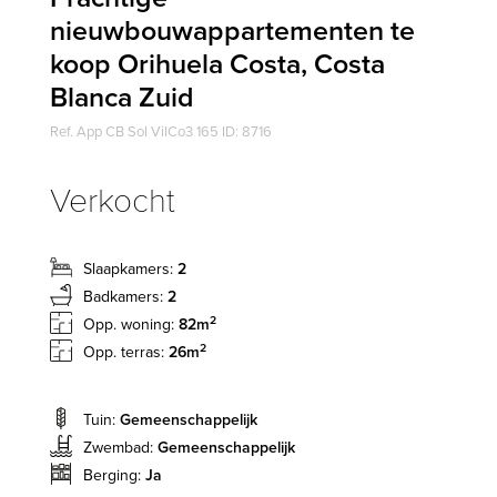
nieuwbouwappartementen te
koop Orihuela Costa, Costa
Blanca Zuid
Ref. App CB Sol VilCo3 165 ID: 8716
Verkocht
Slaapkamers:
2
Badkamers:
2
2
Opp. woning:
82m
2
Opp. terras:
26m
Tuin:
Gemeenschappelijk
Zwembad:
Gemeenschappelijk
Berging:
Ja