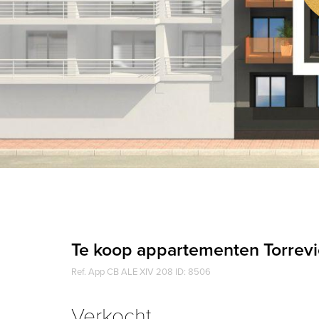
Te koop appartementen Torrevi
Ref. App CB ALE XIV 208 ID: 8506
Verkocht