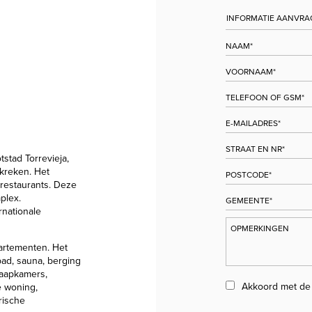
stad Torrevieja,
kreken. Het
 restaurants. Deze
plex.
rnationale
artementen. Het
ad, sauna, berging
laapkamers,
Akkoord met d
e woning,
trische